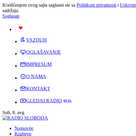
Korišćenjem ovog sajta saglasni ste sa
Politikom privatnosti
i
Uslovim
sadržaja.
Saglasan
PODRŽI
VAZDUH
OGLAŠAVANJE
IMPRESUM
O NAMA
KONTAKT
GLEDAJ RADIO
Sub, 8. avg
Najnovije
Kraljevo