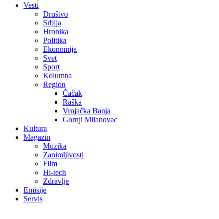
Vesti
Društvo
Srbija
Hronika
Politika
Ekonomija
Svet
Sport
Kolumna
Region
Čačak
Raška
Vrnjačka Banja
Gornji Milanovac
Kultura
Magazin
Muzika
Zanimljivosti
Film
Hi-tech
Zdravlje
Emisije
Servis