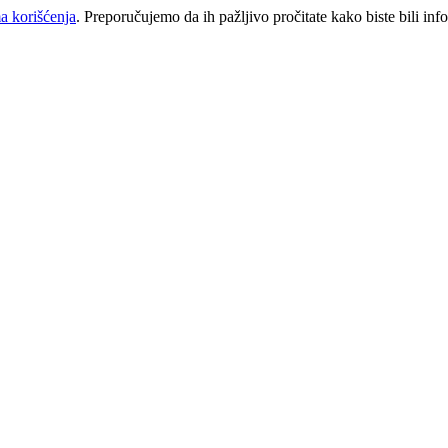
a korišćenja
. Preporučujemo da ih pažljivo pročitate kako biste bili inf