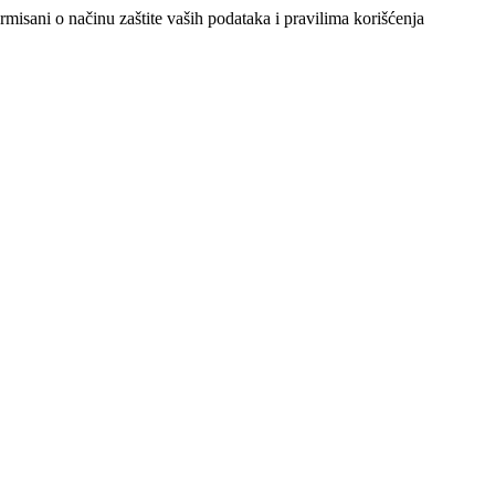
ormisani o načinu zaštite vaših podataka i pravilima korišćenja