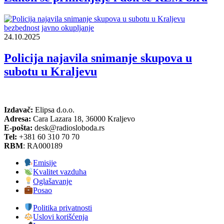
bezbednost
javno okupljanje
24.10.2025
Policija najavila snimanje skupova u
subotu u Kraljevu
Izdavač:
Elipsa d.o.o.
Adresa:
Cara Lazara 18, 36000 Kraljevo
E-pošta:
desk@radiosloboda.rs
Tel:
+381 60 310 70 70
RBM
: RA000189
Emisije
Kvalitet vazduha
Oglašavanje
Posao
Politika privatnosti
Uslovi korišćenja