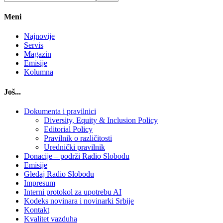
Meni
Najnovije
Servis
Magazin
Emisije
Kolumna
Još...
Dokumenta i pravilnici
Diversity, Equity & Inclusion Policy
Editorial Policy
Pravilnik o različitosti
Urednički pravilnik
Donacije – podrži Radio Slobodu
Emisije
Gledaj Radio Slobodu
Impresum
Interni protokol za upotrebu AI
Kodeks novinara i novinarki Srbije
Kontakt
Kvalitet vazduha