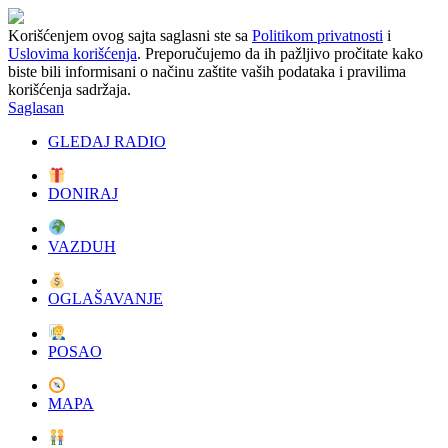
Korišćenjem ovog sajta saglasni ste sa
Politikom privatnosti
i
Uslovima korišćenja
. Preporučujemo da ih pažljivo pročitate kako
biste bili informisani o načinu zaštite vaših podataka i pravilima
korišćenja sadržaja.
Saglasan
GLEDAJ RADIO
DONIRAJ
VAZDUH
OGLAŠAVANJE
POSAO
MAPA