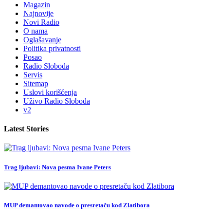
Magazin
Najnovije
Novi Radio
O nama
Oglašavanje
Politika privatnosti
Posao
Radio Sloboda
Servis
Sitemap
Uslovi korišćenja
Uživo Radio Sloboda
v2
Latest Stories
Trag ljubavi: Nova pesma Ivane Peters
MUP demantovao navode o presretaču kod Zlatibora