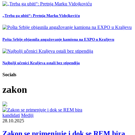
„Treba ga ubiti“: Pretnja Marku Vidojkoviću
Pošta Srbije objasnila angažovanje kamiona na EXPO u Kraljevu
Najbolji učenici Kraljeva ostali bez stipendija
Socials
zakon
kandidati
Mediji
28.10.2025
Zakon se primenjuje i dok se REM bira