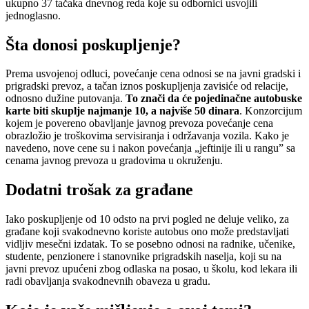
ukupno 37 tačaka dnevnog reda koje su odbornici usvojili
jednoglasno.
Šta donosi poskupljenje?
Prema usvojenoj odluci, povećanje cena odnosi se na javni gradski i
prigradski prevoz, a tačan iznos poskupljenja zavisiće od relacije,
odnosno dužine putovanja.
To znači da će pojedinačne autobuske
karte biti skuplje najmanje 10, a najviše 50 dinara
. Konzorcijum
kojem je povereno obavljanje javnog prevoza povećanje cena
obrazložio je troškovima servisiranja i održavanja vozila. Kako je
navedeno, nove cene su i nakon povećanja „jeftinije ili u rangu” sa
cenama javnog prevoza u gradovima u okruženju.
Dodatni trošak za građane
Iako poskupljenje od 10 odsto na prvi pogled ne deluje veliko, za
građane koji svakodnevno koriste autobus ono može predstavljati
vidljiv mesečni izdatak. To se posebno odnosi na radnike, učenike,
studente, penzionere i stanovnike prigradskih naselja, koji su na
javni prevoz upućeni zbog odlaska na posao, u školu, kod lekara ili
radi obavljanja svakodnevnih obaveza u gradu.