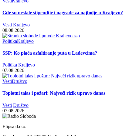
Vesti
Kraljevo
Gde su nestale stipendije i nagrade za najbolje u Kraljevu?
Vesti
Kraljevo
08.08.2026
Politika
Kraljevo
SSP: Ko plaća asfaltiranje puta u Lađevcima?
Politika
Kraljevo
07.08.2026
Vesti
Društvo
Toplotni talas i požari: Najveći rizik upravo danas
Vesti
Društvo
07.08.2026
Elipsa d.o.o.