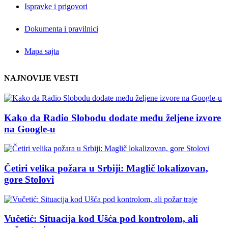
Ispravke i prigovori
Dokumenta i pravilnici
Mapa sajta
NAJNOVIJE VESTI
Kako da Radio Slobodu dodate među željene izvore
na Google-u
Četiri velika požara u Srbiji: Maglič lokalizovan,
gore Stolovi
Vučetić: Situacija kod Ušća pod kontrolom, ali