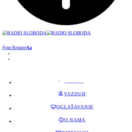
Font Resizer
Aa
PODRŽI
VAZDUH
OGLAŠAVANJE
O NAMA