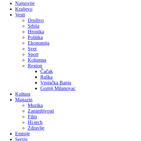
Najnovije
Kraljevo
Vesti
Društvo
Srbija
Hronika
Politika
Ekonomija
Svet
Sport
Kolumna
Region
Čačak
Raška
Vrnjačka Banja
Gornji Milanovac
Kultura
Magazin
Muzika
Zanimljivosti
Film
Hi-tech
Zdravlje
Emisije
Servis