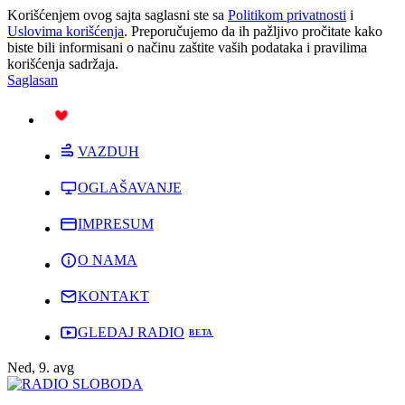
Korišćenjem ovog sajta saglasni ste sa
Politikom privatnosti
i
Uslovima korišćenja
. Preporučujemo da ih pažljivo pročitate kako
biste bili informisani o načinu zaštite vaših podataka i pravilima
korišćenja sadržaja.
Saglasan
PODRŽI
VAZDUH
OGLAŠAVANJE
IMPRESUM
O NAMA
KONTAKT
GLEDAJ RADIO
Ned, 9. avg