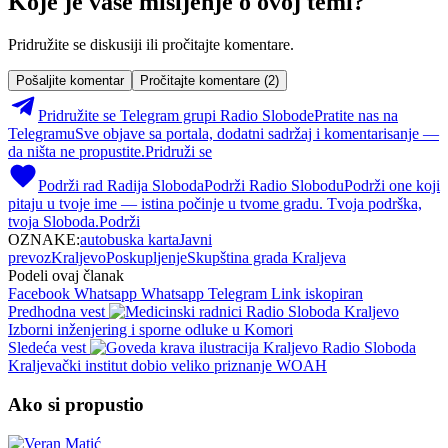
Koje je vaše mišljenje o ovoj temi?
Pridružite se diskusiji ili pročitajte komentare.
Pošaljite komentar
Pročitajte komentare (2)
Pridružite se Telegram grupi Radio Slobode
Pratite nas na
Telegramu
Sve objave sa portala, dodatni sadržaj i komentarisanje —
da ništa ne propustite.
Pridruži se
Podrži rad Radija Sloboda
Podrži Radio Slobodu
Podrži one koji
pitaju u tvoje ime — istina počinje u tvome gradu. Tvoja podrška,
tvoja Sloboda.
Podrži
OZNAKE:
autobuska karta
Javni
prevoz
Kraljevo
Poskupljenje
Skupština grada Kraljeva
Podeli ovaj članak
Facebook
Whatsapp
Whatsapp
Telegram
Link iskopiran
Predhodna vest
Izborni inženjering i sporne odluke u Komori
Sledeća vest
Kraljevački institut dobio veliko priznanje WOAH
Ako si propustio