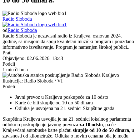
Radio Sloboda
od
Radio Sloboda
Radio Sloboda je nezavisni radio iz Kraljeva, osnovan 2024.
godine, sa misijom da spoji kvalitetan muzički program i pouzdano
informativno izveštavanje. Program je namenjen širokoj publici...
Prati
Objavljeno: 02.06.2026. 13:43
Podeli
1 min čitanja
Ilustracija: Radio Sloboda / VI
Podeli
Javni prevoz u Kraljevu poskupeće za 10 odsto
Karte će biti skuplje od 10 do 50 dinara
Odluka je usvojena na 21. sednici Skupštine grada
Skupština Kraljeva usvojila je na 21. sednici lokalnog parlamenta
odluku o poskupljenju javnog prevoza
za 10 odsto
, pa će
Kraljevčani autobuske karte plaćati
skuplje od 10 do 50 dinara
, u
zavisnosti od kilometraže. Odluka o novim cenama bila je među