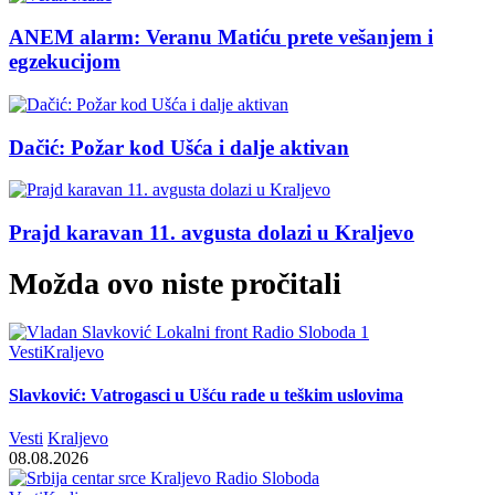
ANEM alarm: Veranu Matiću prete vešanjem i
egzekucijom
Dačić: Požar kod Ušća i dalje aktivan
Prajd karavan 11. avgusta dolazi u Kraljevo
Možda ovo niste pročitali
Vesti
Kraljevo
Slavković: Vatrogasci u Ušću rade u teškim uslovima
Vesti
Kraljevo
08.08.2026