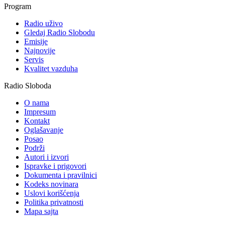
Program
Radio uživo
Gledaj Radio Slobodu
Emisije
Najnovije
Servis
Kvalitet vazduha
Radio Sloboda
O nama
Impresum
Kontakt
Oglašavanje
Posao
Podrži
Autori i izvori
Ispravke i prigovori
Dokumenta i pravilnici
Kodeks novinara
Uslovi korišćenja
Politika privatnosti
Mapa sajta