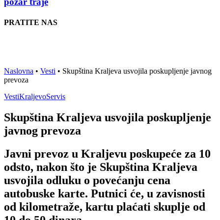
požar traje
PRATITE NAS
Naslovna
•
Vesti
•
Skupština Kraljeva usvojila poskupljenje javnog
prevoza
Vesti
Kraljevo
Servis
Skupština Kraljeva usvojila poskupljenje
javnog prevoza
Javni prevoz u Kraljevu poskupeće za 10
odsto, nakon što je Skupština Kraljeva
usvojila odluku o povećanju cena
autobuske karte. Putnici će, u zavisnosti
od kilometraže, kartu plaćati skuplje od
10 do 50 dinara.