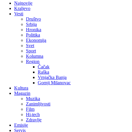
Najnovije
Kraljevo
Vesti
Društvo
Srbija
Hronika
Politika
Ekonomija
Svet
Sport
Kolumna
Region
Čačak
Raška
Vrnjačka Banja
Gornji Milanovac
Kultura
Magazin
Muzika
Zanimljivosti
Film
Hi-tech
Zdravlje
Emisije
Servis