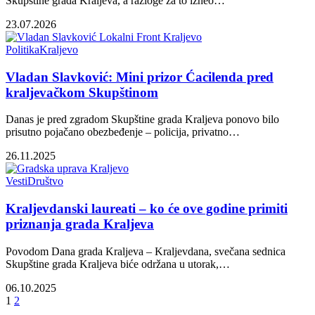
Skupštine grada Kraljeva, a razloge za to izneo…
23.07.2026
Politika
Kraljevo
Vladan Slavković: Mini prizor Ćacilenda pred
kraljevačkom Skupštinom
Danas je pred zgradom Skupštine grada Kraljeva ponovo bilo
prisutno pojačano obezbeđenje – policija, privatno…
26.11.2025
Vesti
Društvo
Kraljevdanski laureati – ko će ove godine primiti
priznanja grada Kraljeva
Povodom Dana grada Kraljeva – Kraljevdana, svečana sednica
Skupštine grada Kraljeva biće održana u utorak,…
06.10.2025
1
2