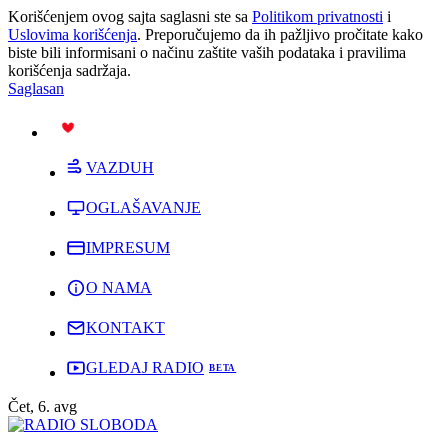
Korišćenjem ovog sajta saglasni ste sa
Politikom privatnosti
i
Uslovima korišćenja
. Preporučujemo da ih pažljivo pročitate kako
biste bili informisani o načinu zaštite vaših podataka i pravilima
korišćenja sadržaja.
Saglasan
PODRŽI
VAZDUH
OGLAŠAVANJE
IMPRESUM
O NAMA
KONTAKT
GLEDAJ RADIO
Čet, 6. avg