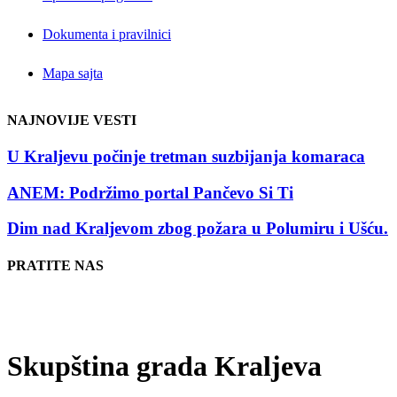
Dokumenta i pravilnici
Mapa sajta
NAJNOVIJE VESTI
U Kraljevu počinje tretman suzbijanja komaraca
ANEM: Podržimo portal Pančevo Si Ti
Dim nad Kraljevom zbog požara u Polumiru i Ušću.
PRATITE NAS
Skupština grada Kraljeva