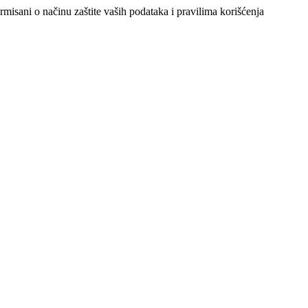
ormisani o načinu zaštite vaših podataka i pravilima korišćenja