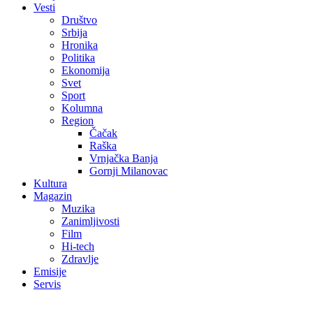
Vesti
Društvo
Srbija
Hronika
Politika
Ekonomija
Svet
Sport
Kolumna
Region
Čačak
Raška
Vrnjačka Banja
Gornji Milanovac
Kultura
Magazin
Muzika
Zanimljivosti
Film
Hi-tech
Zdravlje
Emisije
Servis