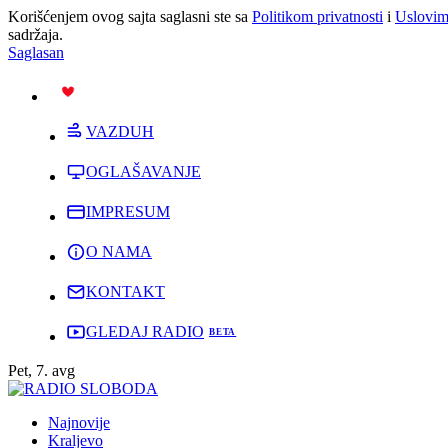
Korišćenjem ovog sajta saglasni ste sa
Politikom privatnosti
i
Uslovim
sadržaja.
Saglasan
PODRŽI
VAZDUH
OGLAŠAVANJE
IMPRESUM
O NAMA
KONTAKT
GLEDAJ RADIO
Pet, 7. avg
Najnovije
Kraljevo