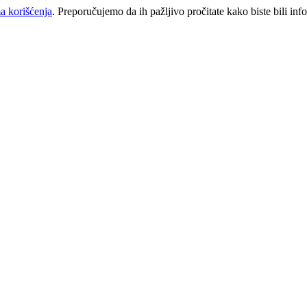
a korišćenja
. Preporučujemo da ih pažljivo pročitate kako biste bili inf