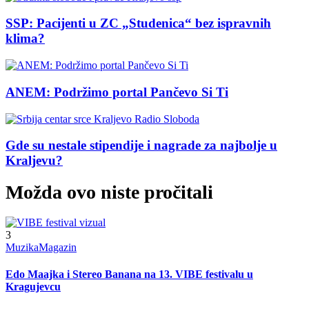
SSP: Pacijenti u ZC „Studenica“ bez ispravnih
klima?
ANEM: Podržimo portal Pančevo Si Ti
Gde su nestale stipendije i nagrade za najbolje u
Kraljevu?
Možda ovo niste pročitali
3
Muzika
Magazin
Edo Maajka i Stereo Banana na 13. VIBE festivalu u
Kragujevcu