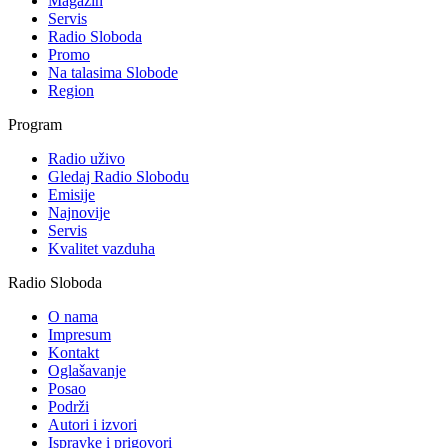
Magazin
Servis
Radio Sloboda
Promo
Na talasima Slobode
Region
Program
Radio uživo
Gledaj Radio Slobodu
Emisije
Najnovije
Servis
Kvalitet vazduha
Radio Sloboda
O nama
Impresum
Kontakt
Oglašavanje
Posao
Podrži
Autori i izvori
Ispravke i prigovori