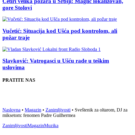
Četiri velika požara u Srbiji: Maglič lokalizovan,
gore Stolovi
Vučetić: Situacija kod Ušća pod kontrolom, ali
požar traje
Slavković: Vatrogasci u Ušću rade u teškim
uslovima
PRATITE NAS
Naslovna
•
Magazin
•
Zanimljivosti
•
Sveštenik za oltarom, DJ za
miksetom: fenomen Padre Guilhermea
Zanimljivosti
Magazin
Muzika