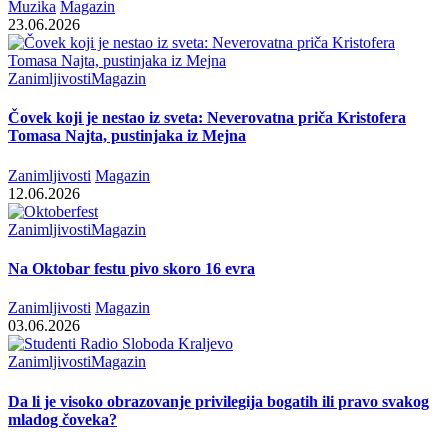
Muzika
Magazin
23.06.2026
Zanimljivosti
Magazin
Čovek koji je nestao iz sveta: Neverovatna priča Kristofera
Tomasa Najta, pustinjaka iz Mejna
Zanimljivosti
Magazin
12.06.2026
Zanimljivosti
Magazin
Na Oktobar festu pivo skoro 16 evra
Zanimljivosti
Magazin
03.06.2026
Zanimljivosti
Magazin
Da li je visoko obrazovanje privilegija bogatih ili pravo svakog
mladog čoveka?