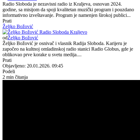
Radio Sloboda je nezavisni radio iz Kraljeva, osnovan 2024.
godine, sa misijom da spoji kvalitetan muzički program i pouzdano
informativno izveštavanje. Program je namenjen širokoj publici...
Prati
Željko Božović
od
Željko Božović
Željko Božović je osnivač i vlasnik Radija Sloboda. Karijeru je
započeo na kultnoj omladinskoj radio stanici Radio Globus, gde je
oblikovao prve korake u svetu medija....
Prati
Objavljeno: 20.01.2026. 09:45
Podeli
2 min čitanja