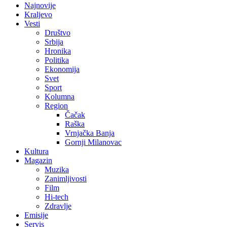
Najnovije
Kraljevo
Vesti
Društvo
Srbija
Hronika
Politika
Ekonomija
Svet
Sport
Kolumna
Region
Čačak
Raška
Vrnjačka Banja
Gornji Milanovac
Kultura
Magazin
Muzika
Zanimljivosti
Film
Hi-tech
Zdravlje
Emisije
Servis