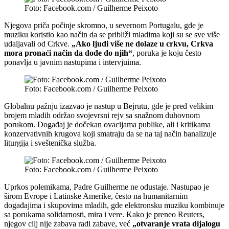
Foto: Facebook.com / Guilherme Peixoto
Njegova priča počinje skromno, u severnom Portugalu, gde je
muziku koristio kao način da se približi mladima koji su se sve više
udaljavali od Crkve.
„Ako ljudi više ne dolaze u crkvu, Crkva
mora pronaći način da dođe do njih“
, poruka je koju često
ponavlja u javnim nastupima i intervjuima.
Foto: Facebook.com / Guilherme Peixoto
Globalnu pažnju izazvao je nastup u Bejrutu, gde je pred velikim
brojem mladih održao svojevrsni rejv sa snažnom duhovnom
porukom. Događaj je dočekan ovacijama publike, ali i kritikama
konzervativnih krugova koji smatraju da se na taj način banalizuje
liturgija i sveštenička služba.
Foto: Facebook.com / Guilherme Peixoto
Uprkos polemikama, Padre Guilherme ne odustaje. Nastupao je
širom Evrope i Latinske Amerike, često na humanitarnim
događajima i skupovima mladih, gde elektronsku muziku kombinuje
sa porukama solidarnosti, mira i vere. Kako je preneo Reuters,
njegov cilj nije zabava radi zabave, već
„otvaranje vrata dijalogu