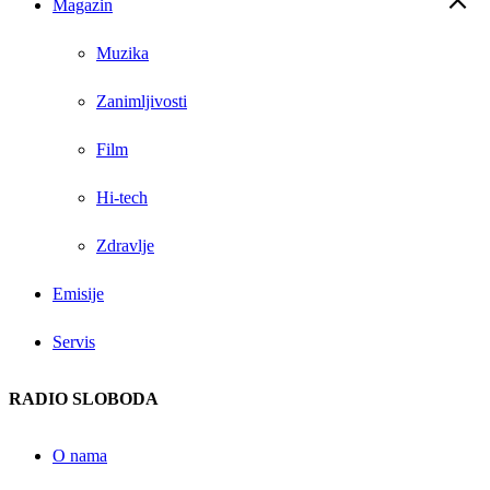
Magazin
Muzika
Zanimljivosti
Film
Hi-tech
Zdravlje
Emisije
Servis
RADIO SLOBODA
O nama