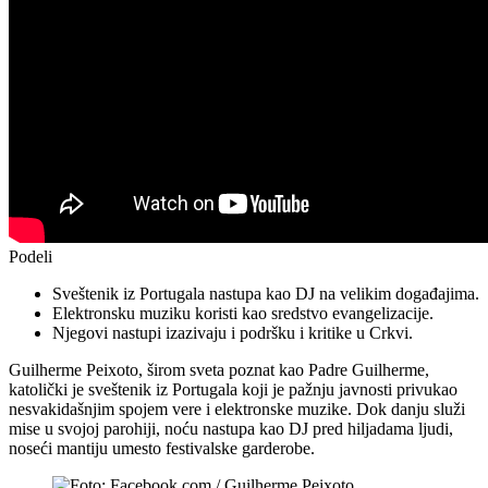
Podeli
Sveštenik iz Portugala nastupa kao DJ na velikim događajima.
Elektronsku muziku koristi kao sredstvo evangelizacije.
Njegovi nastupi izazivaju i podršku i kritike u Crkvi.
Guilherme Peixoto
, širom sveta poznat kao Padre Guilherme,
katolički je sveštenik iz Portugala koji je pažnju javnosti privukao
nesvakidašnjim spojem vere i elektronske muzike. Dok danju služi
mise u svojoj parohiji, noću nastupa kao DJ pred hiljadama ljudi,
noseći mantiju umesto festivalske garderobe.