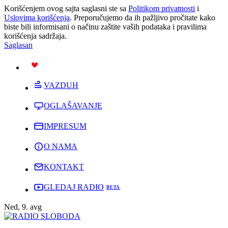
Korišćenjem ovog sajta saglasni ste sa
Politikom privatnosti
i
Uslovima korišćenja
. Preporučujemo da ih pažljivo pročitate kako
biste bili informisani o načinu zaštite vaših podataka i pravilima
korišćenja sadržaja.
Saglasan
PODRŽI
VAZDUH
OGLAŠAVANJE
IMPRESUM
O NAMA
KONTAKT
GLEDAJ RADIO
Ned, 9. avg