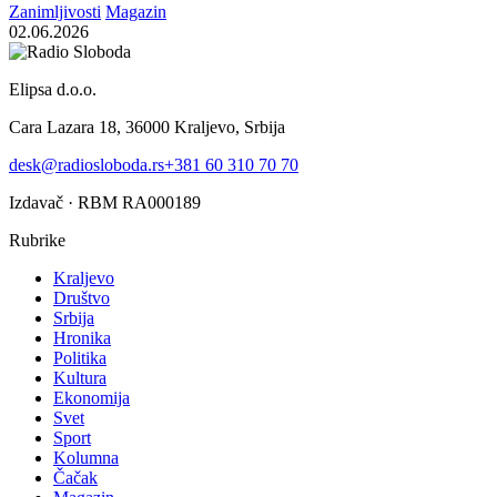
Zanimljivosti
Magazin
02.06.2026
Elipsa d.o.o.
Cara Lazara 18, 36000 Kraljevo, Srbija
desk@radiosloboda.rs
+381 60 310 70 70
Izdavač · RBM RA000189
Rubrike
Kraljevo
Društvo
Srbija
Hronika
Politika
Kultura
Ekonomija
Svet
Sport
Kolumna
Čačak