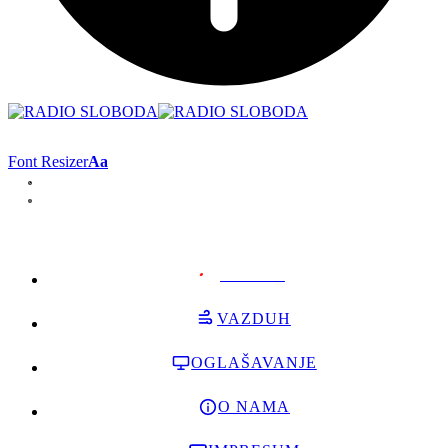
Font Resizer
Aa
PODRŽI
VAZDUH
OGLAŠAVANJE
O NAMA