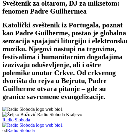
Sveštenik za oltarom, DJ za miksetom:
fenomen Padre Guilhermea
Katolički sveštenik iz Portugala, poznat
kao Padre Guilherme, postao je globalna
senzacija spajajući liturgiju i elektronsku
muziku. Njegovi nastupi na trgovima,
festivalima i humanitarnim događajima
izazivaju oduševljenje, ali i oštre
polemike unutar Crkve. Od crkvenog
dvorišta do rejva u Bejrutu, Padre
Guilherme otvara pitanje – gde su
granice savremene evangelizacije.
Radio Sloboda
od
Radio Sloboda