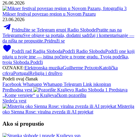
26.06.2026
Mikser festival povezao region u Novom Pazaru
23.06.2026
Pridružite se Telegram grupi Radio Slobode
Pratite nas na
Telegramu
Sve objave sa portala, dodatni sadržaj i komentarisanje —
da ništa ne propustite.
Pridruži se
Podrži rad Radija Sloboda
Podrži Radio Slobodu
Podrži one koji
pitaju u tvoje ime — istina počinje u tvome gradu. Tvoja podrška,
tvoja Sloboda.
Podrži
OZNAKE:
Elektronska muzika
Guilherme Peixoto
Katolička
crkva
Portugal
Religija i društvo
Podeli ovaj članak
Facebook
Whatsapp
Whatsapp
Telegram
Link iskopiran
Predhodna vest
Predstava
„Kome verujete“ u Kraljevačkom pozorištu
Sledeća vest
Misterija
oko Sienna Rose: viralna zvezda ili AI projekat
Ako si propustio