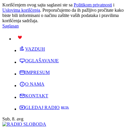
Korišćenjem ovog sajta saglasni ste sa
Politikom privatnosti
i
Uslovima korišćenja
. Preporučujemo da ih pažljivo pročitate kako
biste bili informisani o načinu zaštite vaših podataka i pravilima
korišćenja sadržaja.
Saglasan
PODRŽI
VAZDUH
OGLAŠAVANJE
IMPRESUM
O NAMA
KONTAKT
GLEDAJ RADIO
Sub, 8. avg