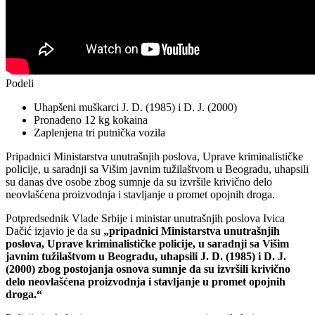
Podeli
Uhapšeni muškarci J. D. (1985) i D. J. (2000)
Pronađeno 12 kg kokaina
Zaplenjena tri putnička vozila
Pripadnici Ministarstva unutrašnjih poslova, Uprave kriminalističke
policije, u saradnji sa Višim javnim tužilaštvom u Beogradu, uhapsili
su danas dve osobe zbog sumnje da su izvršile krivično delo
neovlašćena proizvodnja i stavljanje u promet opojnih droga.
Potpredsednik Vlade Srbije i ministar unutrašnjih poslova Ivica
Dačić izjavio je da su
„pripadnici Ministarstva unutrašnjih
poslova, Uprave kriminalističke policije, u saradnji sa Višim
javnim tužilaštvom u Beogradu, uhapsili J. D. (1985) i D. J.
(2000) zbog postojanja osnova sumnje da su izvršili krivično
delo neovlašćena proizvodnja i stavljanje u promet opojnih
droga.“