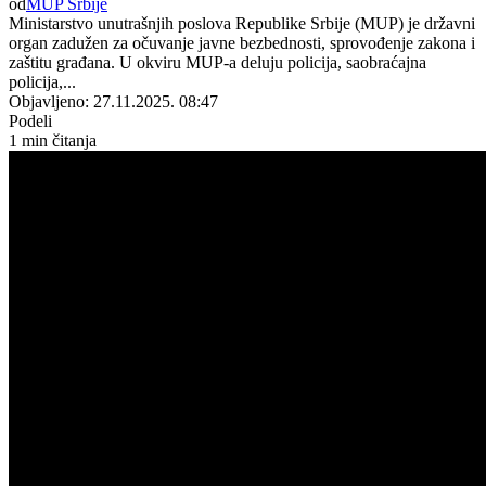
od
MUP Srbije
Ministarstvo unutrašnjih poslova Republike Srbije (MUP) je državni
organ zadužen za očuvanje javne bezbednosti, sprovođenje zakona i
zaštitu građana. U okviru MUP-a deluju policija, saobraćajna
policija,...
Objavljeno: 27.11.2025. 08:47
Podeli
1 min čitanja