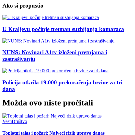
Ako si propustio
U Kraljevu počinje tretman suzbijanja komaraca
NUNS: Novinari A1tv izloženi pretnjama i
zastrašivanju
Policija otkrila 19.000 prekoračenja brzine za tri
dana
Možda ovo niste pročitali
Vesti
Društvo
Toplotni talas i požari: Najveći rizik upravo danas