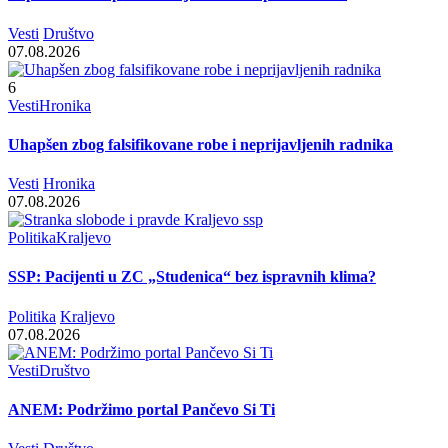
Vesti
Društvo
07.08.2026
6
Vesti
Hronika
Uhapšen zbog falsifikovane robe i neprijavljenih radnika
Vesti
Hronika
07.08.2026
Politika
Kraljevo
SSP: Pacijenti u ZC „Studenica“ bez ispravnih klima?
Politika
Kraljevo
07.08.2026
Vesti
Društvo
ANEM: Podržimo portal Pančevo Si Ti