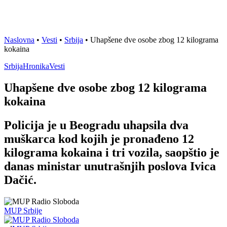
Naslovna
•
Vesti
•
Srbija
•
Uhapšene dve osobe zbog 12 kilograma
kokaina
Srbija
Hronika
Vesti
Uhapšene dve osobe zbog 12 kilograma
kokaina
Policija je u Beogradu uhapsila dva
muškarca kod kojih je pronađeno 12
kilograma kokaina i tri vozila, saopštio je
danas ministar unutrašnjih poslova Ivica
Dačić.
MUP Srbije