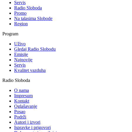
Servis
Radio Sloboda
Promo
Na talasima Slobode
Region
Program
Uživo
Gledaj Radio Slobodu
Emisije
Najnovije
Servis
Kvalitet vazduha
Radio Sloboda
O nama
Impresum
Kontakt
Oglašavanje
Posao
Podrži
Autori i izvori
Ispravke i prigovori