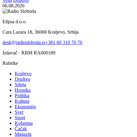
Vesti
Društvo
06.08.2026
Elipsa d.o.o.
Cara Lazara 18, 36000 Kraljevo, Srbija
desk@radiosloboda.rs
+381 60 310 70 70
Izdavač · RBM RA000189
Rubrike
Kraljevo
Društvo
Srbija
Hronika
Politika
Kultura
Ekonomija
Svet
Sport
Kolumna
Čačak
Magazin