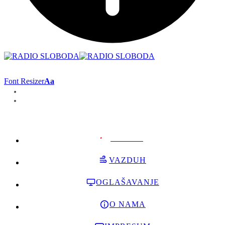
Font Resizer
Aa
PODRŽI
VAZDUH
OGLAŠAVANJE
O NAMA