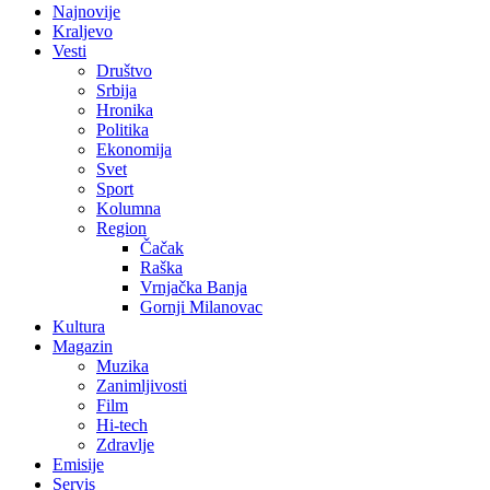
Najnovije
Kraljevo
Vesti
Društvo
Srbija
Hronika
Politika
Ekonomija
Svet
Sport
Kolumna
Region
Čačak
Raška
Vrnjačka Banja
Gornji Milanovac
Kultura
Magazin
Muzika
Zanimljivosti
Film
Hi-tech
Zdravlje
Emisije
Servis