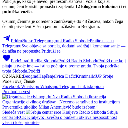
Policija je, kako je naveo, pretresom stanova i vozila koja su
osumnjičeni koristili pronašla i zaplenila
12 kilograma kokaina
i
tri
putnička vozila
.
Osumnjičenima je određeno zadržavanje do 48 časova, nakon čega
će biti privedeni Višem javnom tužilaštvu u Beogradu.
Pridružite se Telegram grupi Radio Slobode
Pratite nas na
Telegramu
Sve objave sa portala, dodatni sadržaj i komentarisanje —
da ništa ne propustite.
Pridruži se
Podrži rad Radija Sloboda
Podrži Radio Slobodu
Podrži one koji
pitaju u tvoje ime — istina počinje u tvome gradu. Tvoja podrška,
tvoja Sloboda.
Podrži
OZNAKE:
Beograd
Hapšenje
Ivica Dačić
Kriminal
MUP Srbije
Podeli ovaj članak
Facebook
Whatsapp
Whatsapp
Telegram
Link iskopiran
Predhodna vest
Organizacije civilnog društva: „Nećemo sarađivati sa institucijom
Poverenika ukoliko Milan Antonijević bude izabran“
Sledeća vest
Srbija
centar SRCE Kraljevo: Izveštaj o budžetu otkriva nesposobnost
vlasti i loše prioritete