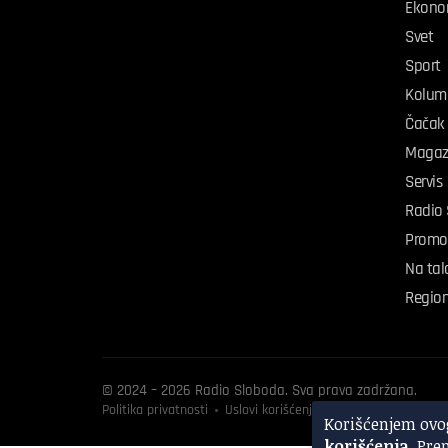
Ekono
Svet
Sport
Kolum
Čačak
Magaz
Servis
Radio
Promo
Na tal
Regio
© 2024 – 2026 Radio Sloboda. Sva prava zadržana.
Politika privatnosti
Uslovi korišćenja
Interni protokol za 
Korišćenjem ovog
korišćenja
. Pre