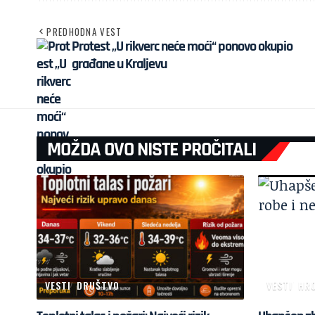
PREDHODNA VEST
Protest „U rikverc neće moći“ ponovo okupio
građane u Kraljevu
MOŽDA OVO NISTE PROČITALI
VESTI
DRUŠTVO
VESTI
HR