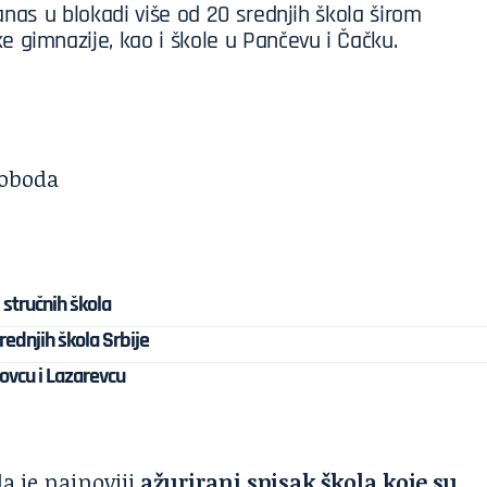
danas u blokadi više od 20 srednjih škola širom
 gimnazije, kao i škole u Pančevu i Čačku.
 stručnih škola
srednjih škola Srbije
novcu i Lazarevcu
la je najnoviji
ažurirani spisak škola koje su