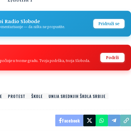
pi Radio Slobode
Pridruži se
komentarisanje — da ništa ne propustite.
Podrži
na počinje u tvome gradu. Tvoja podrška, tvoja Sloboda.
E
PROTEST
ŠKOLE
UNIJA SREDNJIH ŠKOLA SRBIJE
Facebook