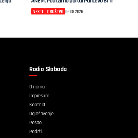
ačenja
ANEM: Podržimo portal Pančevo Si Ti
VESTI
DRUŠTVO
06.08.2026
Radio Sloboda
O nama
Impresum
Kontakt
Oglašavanje
Posao
Podrži