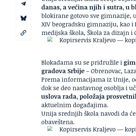
danas, a većina njih i sutra, u 
blokirane gotovo sve gimnazije, uključ
XIV beogradsku gimnaziju, kao i 
medijska škola, Škola za dizajn i 
Blokadama su se pridružile i
gimn
gradova Srbije
– Obrenovac, Laza
Prema informacijama iz Unije, oče
dok se deo nastavnog osoblja i uč
uslova rada, položaja prosvetni
aktuelnim događajima.
Unija srednjih škola navodi da ć
obaveštena.