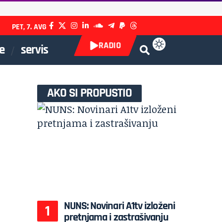
PET, 7. AVG
RADIO
e
servis
AKO SI PROPUSTIO
NUNS: Novinari A1tv izloženi
pretnjama i zastrašivanju