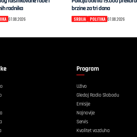
g falsifikovane robe i
Policija otkrila 19.000 prekor
nih radnika
brzine za tri dana
IKA
07.08.2026
SRBIJA
POLITIKA
07.08.2026
ike
Program
vo
Uživo
o
Gledaj Radio Slobodu
Emisije
ka
Najnovije
ka
Servis
a
Kvalitet vazduha