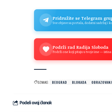
Pridružite se Telegram gru
Sve objave sa portala, dodatni sadržaj i 
Podrži rad Radija Sloboda
Podrži one koji pitaju u tvoje ime — isti
OZNAKE:
BEOGRAD
BLOKADA
OBRAZOVANJ
Podeli ovaj članak