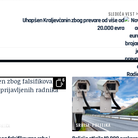
SLEDEĆA VEST
Uhapšen Kraljevčanin zbog prevare od više od
20.000 evra
6
ONIKA
SRBIJA
POLITIKA