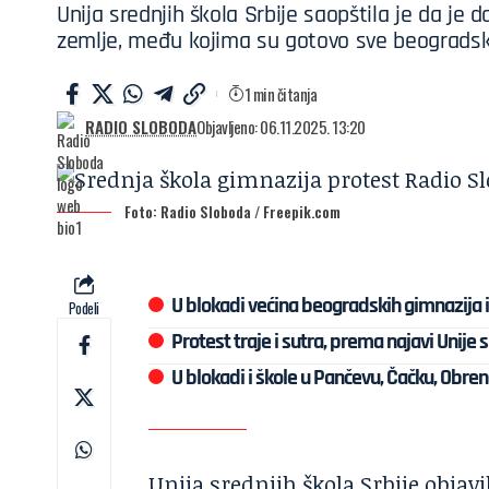
Unija srednjih škola Srbije saopštila je da je 
zemlje, među kojima su gotovo sve beogradske
1 min čitanja
RADIO SLOBODA
Objavljeno: 06.11.2025. 13:20
Foto: Radio Sloboda / Freepik.com
U blokadi većina beogradskih gimnazija i
Podeli
Protest traje i sutra, prema najavi Unije 
U blokadi i škole u Pančevu, Čačku, Obre
Unija srednjih škola Srbije objavi