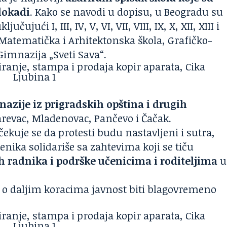
blokadi
. Kako se navodi u dopisu, u Beogradu su
ujući I, III, IV, V, VI, VII, VIII, IX, X, XII, XIII i
Matematička i Arhitektonska škola, Grafičko-
Gimnazija „Sveti Sava“.
azije iz prigradskih opština i drugih
revac, Mladenovac, Pančevo i Čačak.
kuje se da protesti budu nastavljeni i sutra,
enika solidariše sa zahtevima koji se tiču
h radnika i podrške učenicima i roditeljima
u
e o daljim koracima javnost biti blagovremeno