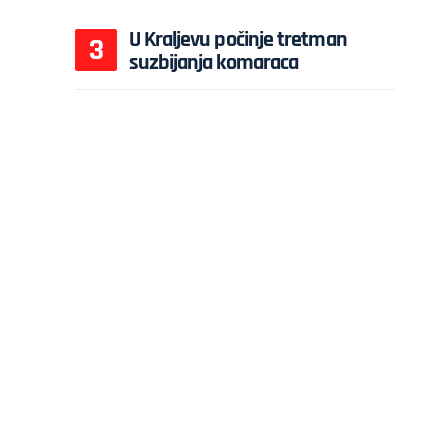
U Kraljevu počinje tretman
suzbijanja komaraca