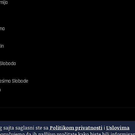
mija
na
in
 Sloboda
asima Slobode
n
AI
 sajta saglasni ste sa
Politikom privatnosti
i
Uslovima
poručujemo da ih pažljivo pročitate kako biste bili informisa