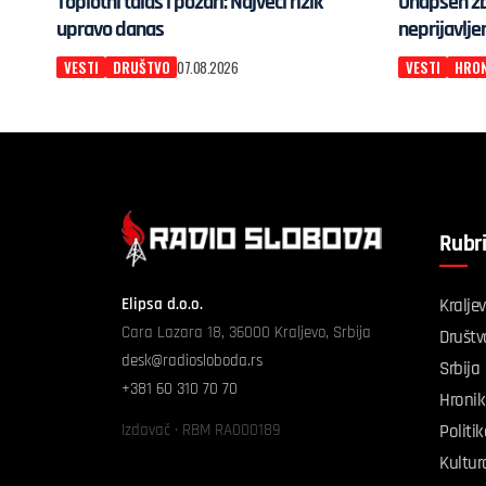
Toplotni talas i požari: Najveći rizik
Uhapšen zbo
upravo danas
neprijavlje
VESTI
DRUŠTVO
07.08.2026
VESTI
HRON
Rubr
Elipsa d.o.o.
Kralje
Cara Lazara 18, 36000 Kraljevo, Srbija
Društv
desk@radiosloboda.rs
Srbija
+381 60 310 70 70
Hroni
Izdavač · RBM RA000189
Politi
Kultur