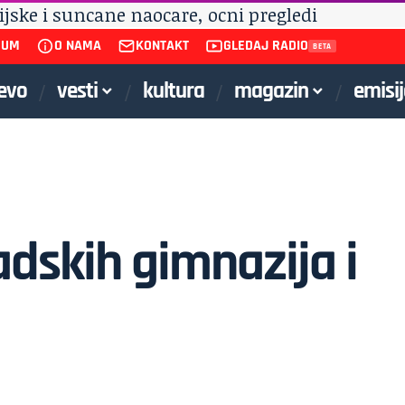
SUM
O NAMA
KONTAKT
GLEDAJ RADIO
jevo
vesti
kultura
magazin
emisij
dskih gimnazija i