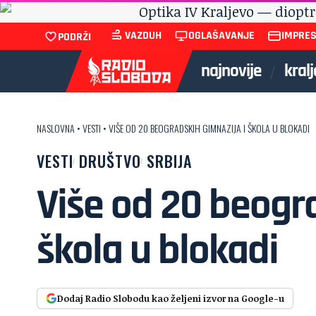
VAZDUH
OGLAŠAVANJE
IMPRE
PODRŽI
najnovije
kral
NASLOVNA
•
VESTI
•
VIŠE OD 20 BEOGRADSKIH GIMNAZIJA I ŠKOLA U BLOKADI
VESTI
DRUŠTVO
SRBIJA
Više od 20 beogra
škola u blokadi
Dodaj Radio Slobodu kao željeni izvor na Google-u