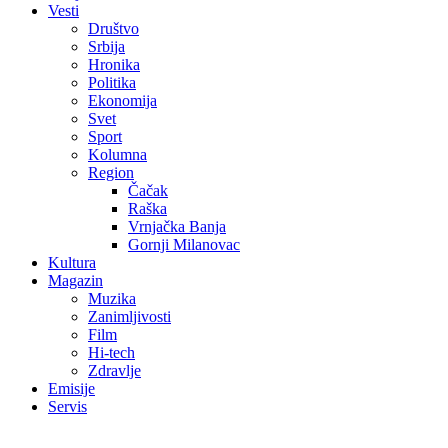
Vesti
Društvo
Srbija
Hronika
Politika
Ekonomija
Svet
Sport
Kolumna
Region
Čačak
Raška
Vrnjačka Banja
Gornji Milanovac
Kultura
Magazin
Muzika
Zanimljivosti
Film
Hi-tech
Zdravlje
Emisije
Servis