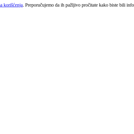
a korišćenja
. Preporučujemo da ih pažljivo pročitate kako biste bili inf