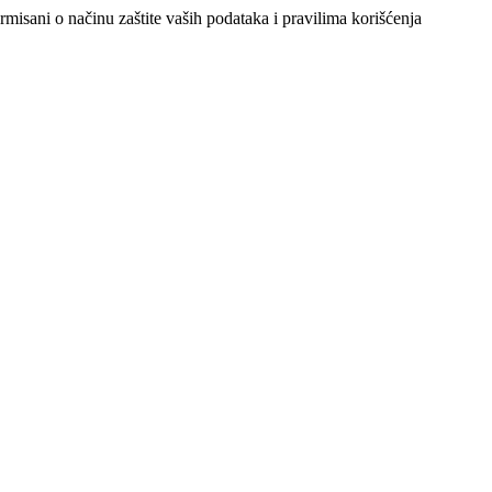
ormisani o načinu zaštite vaših podataka i pravilima korišćenja