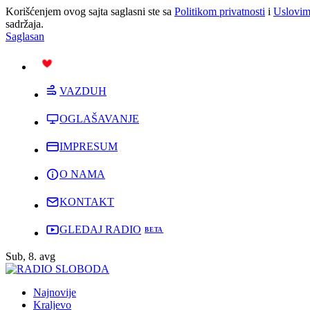
Korišćenjem ovog sajta saglasni ste sa
Politikom privatnosti
i
Uslovim
sadržaja.
Saglasan
PODRŽI
VAZDUH
OGLAŠAVANJE
IMPRESUM
O NAMA
KONTAKT
GLEDAJ RADIO
Sub, 8. avg
Najnovije
Kraljevo