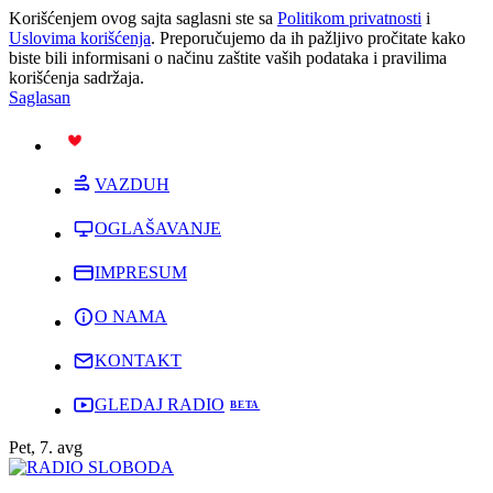
Korišćenjem ovog sajta saglasni ste sa
Politikom privatnosti
i
Uslovima korišćenja
. Preporučujemo da ih pažljivo pročitate kako
biste bili informisani o načinu zaštite vaših podataka i pravilima
korišćenja sadržaja.
Saglasan
PODRŽI
VAZDUH
OGLAŠAVANJE
IMPRESUM
O NAMA
KONTAKT
GLEDAJ RADIO
Pet, 7. avg