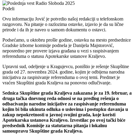
Podeli
Ovu informaciju Jović je potvrdio našoj redakciji u telefonskom
razgovoru. Na pitanje o razlozima ostavke, izjavio je da su lične
prirode i da ih je naveo u samom dokumentu o ostavci.
Podsećamo, u oktobru prošle godine, ostavku na mesto predsednice
Gradske izborne komisije podnela je Danijela Majstorović,
neposredno pre provere izjava građana u vezi s raspisivanjem
referenduma o statusu Apotekarske ustanove Kraljevo.
Upravni sud, odeljenje u Kragujevcu, poništio je rešenje Skupštine
grada od 27. novembra 2024. godine, kojim je odbijena narodna
inicijativa za raspisivanje referenduma o ovoj temi. Predmet je
vraćen Skupštini grada Kraljeva na ponovno odlučivanje.
Sednica Skupštine grada Kraljeva zakazana je za 19. februar, a
druga tačka dnevnog reda odnosi se na predlog rešenja o
odbacivanju narodne inicijative za raspisivanje referenduma
kojim bi bila ukinuta odluka o uslovima i postupku davanja u
zakup nepokretnosti u javnoj svojini grada, koje koristi
Apotekarska ustanova Kraljevo. Izvestilac po ovoj tački biće
predsednik Komisije za statutarna pitanja i lokalnu
samoupravu Skupštine grada Kraljeva.