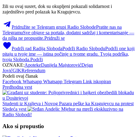
žili su ovaj susret, dok su okupljeni pokazali solidarnost i
zajedništvo pred polazak ka Kragujevcu.
Pridružite se Telegram grupi Radio Slobode
Pratite nas na
Telegramu
Sve objave sa portala, dodatni sadržaj i komentarisanje —
da ništa ne propustite.
Pridruži se
Podrži rad Radija Sloboda
Podrži Radio Slobodu
Podrži one koji
pitaju u tvoje ime — istina počinje u tvome gradu. Tvoja podrška,
tvoja Sloboda.
Podrži
OZNAKE:
Apoteke
Danijela Majstorović
Dejan
Jović
GIK
Referendum
Podeli ovaj članak
Facebook
Whatsapp
Whatsapp
Telegram
Link iskopiran
Predhodna vest
Studenti iz Kraljeva i Novog Pazara peške ka Kragujevcu na protest
Sledeća vest
Mjehur na mreži ekskluzivno na
Radio Slobodi!
Ako si propustio