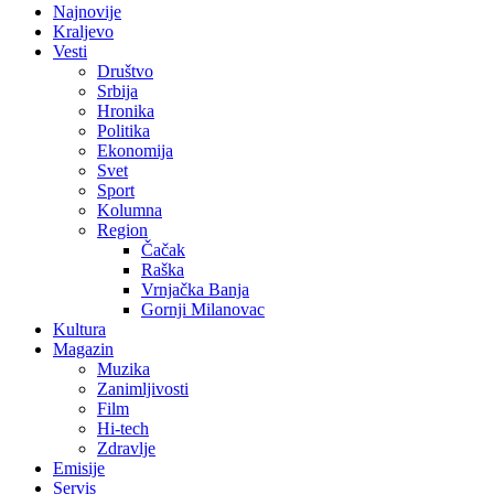
Najnovije
Kraljevo
Vesti
Društvo
Srbija
Hronika
Politika
Ekonomija
Svet
Sport
Kolumna
Region
Čačak
Raška
Vrnjačka Banja
Gornji Milanovac
Kultura
Magazin
Muzika
Zanimljivosti
Film
Hi-tech
Zdravlje
Emisije
Servis