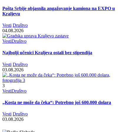
Pošta Srbije objasnila angažovanje kamiona na EXPO u
Kraljevu
Vesti
Društvo
04.08.2026
Vesti
Društvo
Najbolji učenici Kraljeva ostali bez stipendija
Vesti
Društvo
03.08.2026
3
Vesti
Društvo
„Kosta ne može da čeka“: Potrebno još 600.000 dolara
Vesti
Društvo
03.08.2026