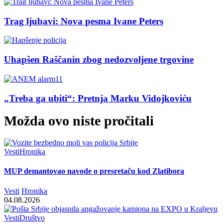
Trag ljubavi: Nova pesma Ivane Peters
Uhapšen Raščanin zbog nedozvoljene trgovine
„Treba ga ubiti“: Pretnja Marku Vidojkoviću
Možda ovo niste pročitali
Vesti
Hronika
MUP demantovao navode o presretaču kod Zlatibora
Vesti
Hronika
04.08.2026
Vesti
Društvo