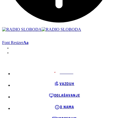
Font Resizer
Aa
PODRŽI
VAZDUH
OGLAŠAVANJE
O NAMA