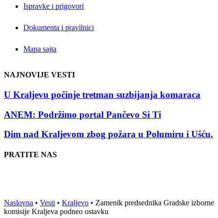
Ispravke i prigovori
Dokumenta i pravilnici
Mapa sajta
NAJNOVIJE VESTI
U Kraljevu počinje tretman suzbijanja komaraca
ANEM: Podržimo portal Pančevo Si Ti
Dim nad Kraljevom zbog požara u Polumiru i Ušću.
PRATITE NAS
Naslovna
•
Vesti
•
Kraljevo
•
Zamenik predsednika Gradske izborne
komisije Kraljeva podneo ostavku