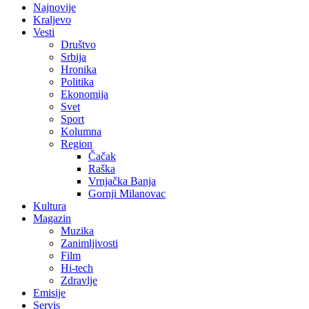
Najnovije
Kraljevo
Vesti
Društvo
Srbija
Hronika
Politika
Ekonomija
Svet
Sport
Kolumna
Region
Čačak
Raška
Vrnjačka Banja
Gornji Milanovac
Kultura
Magazin
Muzika
Zanimljivosti
Film
Hi-tech
Zdravlje
Emisije
Servis