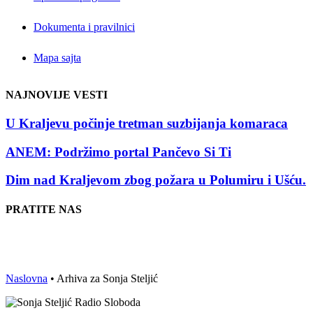
Dokumenta i pravilnici
Mapa sajta
NAJNOVIJE VESTI
U Kraljevu počinje tretman suzbijanja komaraca
ANEM: Podržimo portal Pančevo Si Ti
Dim nad Kraljevom zbog požara u Polumiru i Ušću.
PRATITE NAS
Naslovna
•
Arhiva za Sonja Steljić