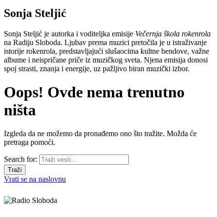
Sonja Steljić
Sonja Steljić je autorka i voditeljka emisije
Večernja škola rokenrola
na Radiju Sloboda. Ljubav prema muzici pretočila je u istraživanje
istorije rokenrola, predstavljajući slušaocima kultne bendove, važne
albume i neispričane priče iz muzičkog sveta. Njena emisija donosi
spoj strasti, znanja i energije, uz pažljivo biran muzički izbor.
Oops! Ovde nema trenutno
ništa
Izgleda da ne možemo da pronađemo ono što tražite. Možda će
pretraga pomoći.
Search for:
Vrati se na naslovnu