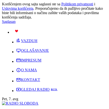
Korišćenjem ovog sajta saglasni ste sa
Politikom privatnosti
i
Uslovima korišćenja
. Preporučujemo da ih pažljivo pročitate kako
biste bili informisani o načinu zaštite vaših podataka i pravilima
korišćenja sadržaja.
Saglasan
PODRŽI
VAZDUH
OGLAŠAVANJE
IMPRESUM
O NAMA
KONTAKT
GLEDAJ RADIO
Pet, 7. avg