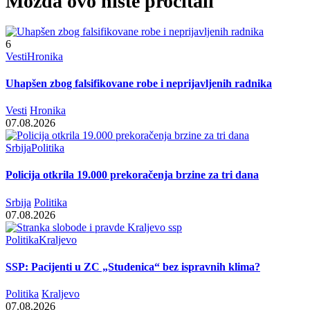
Možda ovo niste pročitali
6
Vesti
Hronika
Uhapšen zbog falsifikovane robe i neprijavljenih radnika
Vesti
Hronika
07.08.2026
Srbija
Politika
Policija otkrila 19.000 prekoračenja brzine za tri dana
Srbija
Politika
07.08.2026
Politika
Kraljevo
SSP: Pacijenti u ZC „Studenica“ bez ispravnih klima?
Politika
Kraljevo
07.08.2026