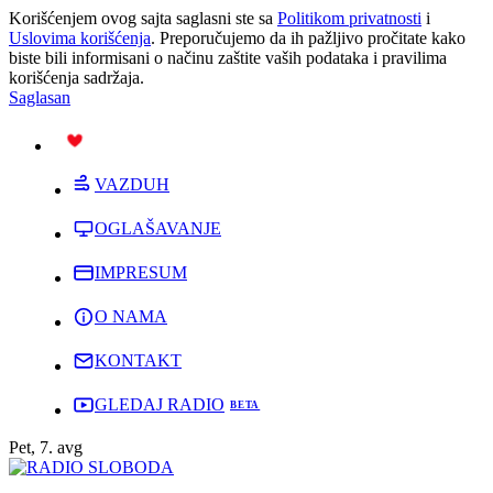
Korišćenjem ovog sajta saglasni ste sa
Politikom privatnosti
i
Uslovima korišćenja
. Preporučujemo da ih pažljivo pročitate kako
biste bili informisani o načinu zaštite vaših podataka i pravilima
korišćenja sadržaja.
Saglasan
PODRŽI
VAZDUH
OGLAŠAVANJE
IMPRESUM
O NAMA
KONTAKT
GLEDAJ RADIO
Pet, 7. avg