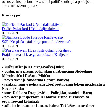
odsustvo institucionalne zaštite i politički uticaj na policijske
strukture. Među njima su:
Pročitaj još
Dačić: Požar kod Ušća i dalje aktivan
07.08.2026
SSP: Ko plaća asfaltiranje puta u Lađevcima?
07.08.2026
Prajd karavan 11. avgusta dolazi u Kraljevo
07.08.2026
• slučaj rušenja u Hercegovačkoj ulici;
• postupanje prema policijskim službenicima Slobodanu
Milenkoviću i Dušanu Mitiću;
• povređivanje žandarma Lazara Babića;
• sankcionisanje policajaca zbog postupanja tokom incidenata u
Novom Sadu;
• smrt Dalibora Dragijevića u Policijskoj stanici u Boru;
• povlačenje inspektora iz Udarne grupe Tužilaštva za
organizovani kriminal;
• odbijanje postupanja po nalozima Tužilaštva u predmetu