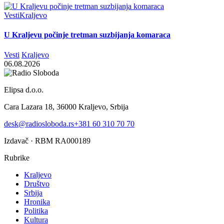
Vesti
Kraljevo
U Kraljevu počinje tretman suzbijanja komaraca
Vesti
Kraljevo
06.08.2026
Elipsa d.o.o.
Cara Lazara 18, 36000 Kraljevo, Srbija
desk@radiosloboda.rs
+381 60 310 70 70
Izdavač · RBM RA000189
Rubrike
Kraljevo
Društvo
Srbija
Hronika
Politika
Kultura