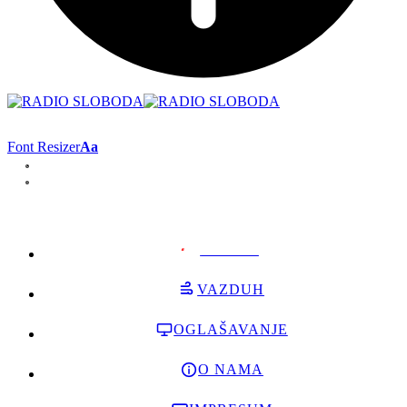
Font Resizer
Aa
PODRŽI
VAZDUH
OGLAŠAVANJE
O NAMA