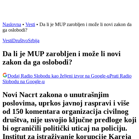
Naslovna
•
Vesti
•
Da li je MUP zarobljen i može li novi zakon da
ga oslobodi?
Vesti
Društvo
Srbija
Da li je MUP zarobljen i može li novi
zakon da ga oslobodi?
Dodaj Radio Slobodu kao željeni izvor na Google-u
Prati Radio
Slobodu na Google-u
Novi Nacrt zakona o unutrašnjim
poslovima, uprkos javnoj raspravi i više
od 150 komentara organizacija civilnog
društva, nije usvojio ključne predloge koji
bi ograničili politički uticaj na policiju.
Institut za istraživanje korupcije Kareja