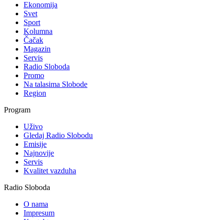
Ekonomija
Svet
Sport
Kolumna
Čačak
Magazin
Servis
Radio Sloboda
Promo
Na talasima Slobode
Region
Program
Uživo
Gledaj Radio Slobodu
Emisije
Najnovije
Servis
Kvalitet vazduha
Radio Sloboda
O nama
Impresum