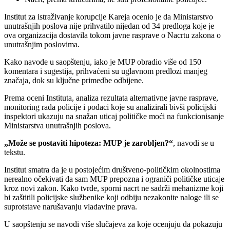
Institut za istraživanje korupcije Kareja ocenio je da Ministarstvo
unutrašnjih poslova nije prihvatilo nijedan od 34 predloga koje je
ova organizacija dostavila tokom javne rasprave o Nacrtu zakona o
unutrašnjim poslovima.
Kako navode u saopštenju, iako je MUP obradio više od 150
komentara i sugestija, prihvaćeni su uglavnom predlozi manjeg
značaja, dok su ključne primedbe odbijene.
Prema oceni Instituta, analiza rezultata alternativne javne rasprave,
monitoring rada policije i podaci koje su analizirali bivši policijski
inspektori ukazuju na snažan uticaj političke moći na funkcionisanje
Ministarstva unutrašnjih poslova.
„Može se postaviti hipoteza: MUP je zarobljen?“
, navodi se u
tekstu.
Institut smatra da je u postojećim društveno-političkim okolnostima
nerealno očekivati da sam MUP prepozna i ograniči političke uticaje
kroz novi zakon. Kako tvrde, sporni nacrt ne sadrži mehanizme koji
bi zaštitili policijske službenike koji odbiju nezakonite naloge ili se
suprotstave narušavanju vladavine prava.
U saopštenju se navodi više slučajeva za koje ocenjuju da pokazuju