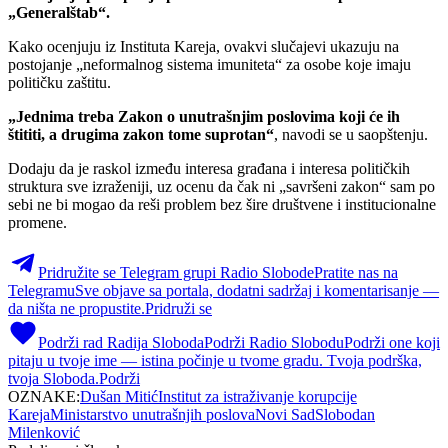
„Generalštab“.
Kako ocenjuju iz Instituta Kareja, ovakvi slučajevi ukazuju na
postojanje „neformalnog sistema imuniteta“ za osobe koje imaju
političku zaštitu.
„Jednima treba Zakon o unutrašnjim poslovima koji će ih
štititi, a drugima zakon tome suprotan“
, navodi se u saopštenju.
Dodaju da je raskol između interesa građana i interesa političkih
struktura sve izraženiji, uz ocenu da čak ni „savršeni zakon“ sam po
sebi ne bi mogao da reši problem bez šire društvene i institucionalne
promene.
Pridružite se Telegram grupi Radio Slobode
Pratite nas na
Telegramu
Sve objave sa portala, dodatni sadržaj i komentarisanje —
da ništa ne propustite.
Pridruži se
Podrži rad Radija Sloboda
Podrži Radio Slobodu
Podrži one koji
pitaju u tvoje ime — istina počinje u tvome gradu. Tvoja podrška,
tvoja Sloboda.
Podrži
OZNAKE:
Dušan Mitić
Institut za istraživanje korupcije
Kareja
Ministarstvo unutrašnjih poslova
Novi Sad
Slobodan
Milenković