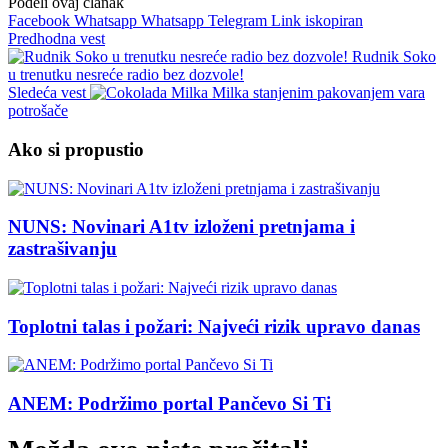
Podeli ovaj članak
Facebook
Whatsapp
Whatsapp
Telegram
Link iskopiran
Predhodna vest
Rudnik Soko
u trenutku nesreće radio bez dozvole!
Sledeća vest
Milka stanjenim pakovanjem vara
potrošače
Ako si propustio
NUNS: Novinari A1tv izloženi pretnjama i
zastrašivanju
Toplotni talas i požari: Najveći rizik upravo danas
ANEM: Podržimo portal Pančevo Si Ti