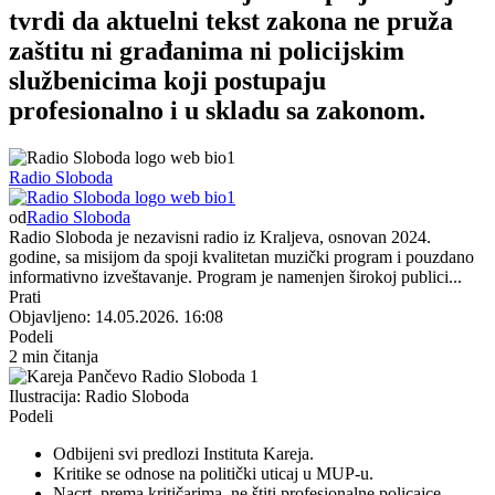
tvrdi da aktuelni tekst zakona ne pruža
zaštitu ni građanima ni policijskim
službenicima koji postupaju
profesionalno i u skladu sa zakonom.
Radio Sloboda
od
Radio Sloboda
Radio Sloboda je nezavisni radio iz Kraljeva, osnovan 2024.
godine, sa misijom da spoji kvalitetan muzički program i pouzdano
informativno izveštavanje. Program je namenjen širokoj publici...
Prati
Objavljeno: 14.05.2026. 16:08
Podeli
2 min čitanja
Ilustracija: Radio Sloboda
Podeli
Odbijeni svi predlozi Instituta Kareja.
Kritike se odnose na politički uticaj u MUP-u.
Nacrt, prema kritičarima, ne štiti profesionalne policajce.