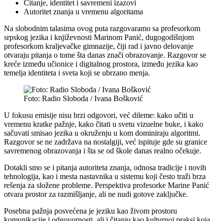
Čitanje, identitet i savremeni izazovi
Autoritet znanja u vremenu algoritama
Na slobodnim talasima ovog puta razgovaramo sa profesorkom
srpskog jezika i književnosti Marinom Panić, dugogodišnjom
profesorkom kraljevačke gimnazije, čiji rad i javno delovanje
otvaraju pitanja o tome šta danas znači obrazovanje. Razgovor se
kreće između učionice i digitalnog prostora, između jezika kao
temelja identiteta i sveta koji se ubrzano menja.
Foto: Radio Sloboda / Ivana Bošković
U fokusu emisije nisu brzi odgovori, već dileme: kako učiti u
vremenu kratke pažnje, kako čitati u svetu vizuelne buke, i kako
sačuvati smisao jezika u okruženju u kom dominiraju algoritmi.
Razgovor se ne zadržava na nostalgiji, već ispituje gde su granice
savremenog obrazovanja i šta se od škole danas realno očekuje.
Dotakli smo se i pitanja autoriteta znanja, odnosa tradicije i novih
tehnologija, kao i mesta nastavnika u sistemu koji često traži brza
rešenja za složene probleme. Perspektiva profesorke Marine Panić
otvara prostor za razmišljanje, ali ne nudi gotove zaključke.
Posebna pažnja posvećena je jeziku kao živom prostoru
komunikacije i odgovornosti, ali i čitanju kao kulturnoj praksi koja