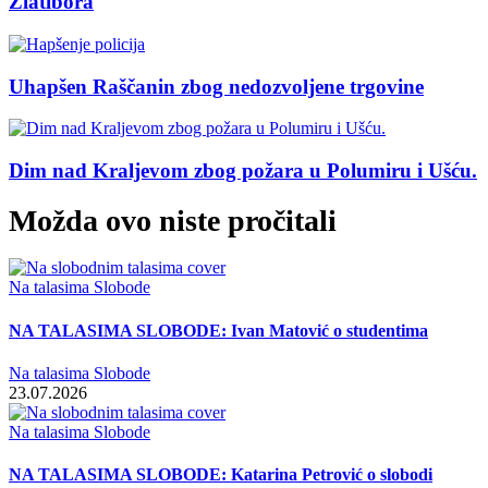
Zlatibora
Uhapšen Raščanin zbog nedozvoljene trgovine
Dim nad Kraljevom zbog požara u Polumiru i Ušću.
Možda ovo niste pročitali
Na talasima Slobode
NA TALASIMA SLOBODE: Ivan Matović o studentima
Na talasima Slobode
23.07.2026
Na talasima Slobode
NA TALASIMA SLOBODE: Katarina Petrović o slobodi