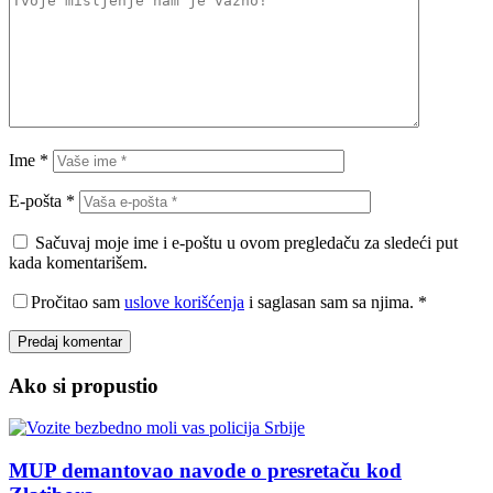
Ime
*
E-pošta
*
Sačuvaj moje ime i e-poštu u ovom pregledaču za sledeći put
kada komentarišem.
Pročitao sam
uslove korišćenja
i saglasan sam sa njima.
*
Ako si propustio
MUP demantovao navode o presretaču kod