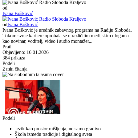
od
Ivana Bošković
od
Ivana Bošković
Ivana Bošković je urednik zabavnog programa na Radiju Sloboda.
Tokom svoje karijere oprobala se u različitim medijskim ulogama –
kao novinar, voditelj, video i audio montažer,...
Prati
Objavljeno: 16.01.2026
384 prikaza
Podeli
2 min čitanja
Podeli
Jezik kao prostor mišljenja, ne samo gradivo
Škola između tradicije i digitalnog sveta