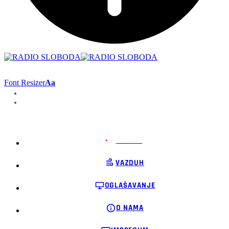
Font Resizer
Aa
PODRŽI
VAZDUH
OGLAŠAVANJE
O NAMA