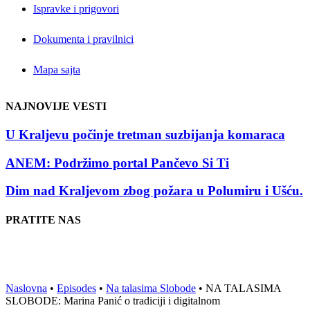
Ispravke i prigovori
Dokumenta i pravilnici
Mapa sajta
NAJNOVIJE VESTI
U Kraljevu počinje tretman suzbijanja komaraca
ANEM: Podržimo portal Pančevo Si Ti
Dim nad Kraljevom zbog požara u Polumiru i Ušću.
PRATITE NAS
Naslovna
•
Episodes
•
Na talasima Slobode
•
NA TALASIMA
SLOBODE: Marina Panić o tradiciji i digitalnom