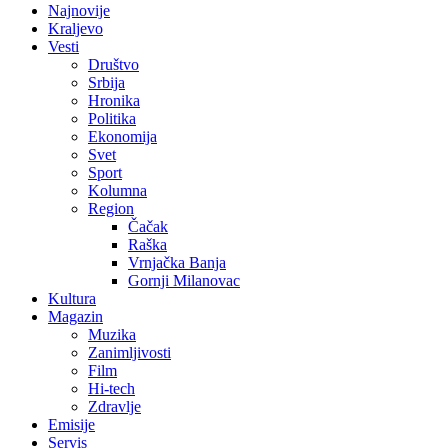
Najnovije
Kraljevo
Vesti
Društvo
Srbija
Hronika
Politika
Ekonomija
Svet
Sport
Kolumna
Region
Čačak
Raška
Vrnjačka Banja
Gornji Milanovac
Kultura
Magazin
Muzika
Zanimljivosti
Film
Hi-tech
Zdravlje
Emisije
Servis