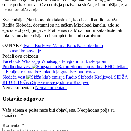
se ne podrazumeva. Ova emisija poziva na slušanje i promišljanje, a
ne na prepričavanje.
Sve emisije „Na slobodnim talasima“, kao i ostali audio sadržaji
Radija Sloboda, dostupni su na našem Mixcloud kanalu, gde se
epizode objavljuju prve. Pratite nas na Mixcloud-u kako biste bili u
toku sa novim emisijama i kompletnim audio arhivom.
OZNAKE:
Ivana Bošković
Marina Panić
Na slobodnim
talasima
Obrazovanje
Podeli ovu epizodu
Facebook
Whatsapp
Whatsapp
Telegram
Link iskopiran
Predhodna vest
EHO: Mladi
u Kraljevu: Grad bez mladih je grad bez budućnosti
Sledeća vest
SIDŽA
KLUB: Dočeci Srpske nove godine u Kraljevu
Nema komentara
Nema komentara
Ostavite odgovor
Vaša adresa e-pošte neće biti objavljena.
Neophodna polja su
označena
*
Komentar
*