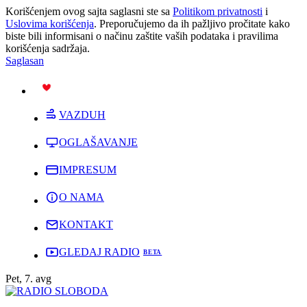
Korišćenjem ovog sajta saglasni ste sa
Politikom privatnosti
i
Uslovima korišćenja
. Preporučujemo da ih pažljivo pročitate kako
biste bili informisani o načinu zaštite vaših podataka i pravilima
korišćenja sadržaja.
Saglasan
PODRŽI
VAZDUH
OGLAŠAVANJE
IMPRESUM
O NAMA
KONTAKT
GLEDAJ RADIO
Pet, 7. avg