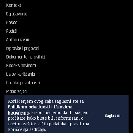
Kontakt
Oglašavanje
Posao
Podrži
Autori i izvori
Ispravke i prigovori
Dokumenta i pravilnici
Kodeks novinara
Uslovi korišćenja
Politika privatnosti
Mapa sajta
Korišćenjem ovog sajta saglasni ste sa
Politikom privatnosti
i
Uslovima
korišćenja
. Preporučujemo da ih pažljivo
Saglasan
© 2024 – 2026 Radio Sloboda. Sva prava zadržana.
pročitate kako biste bili informisani o
Politika privatnosti
Uslovi korišćenja
Interni protokol za AI
načinu zaštite vaših podataka i pravilima
Made with
in Kraljevo
Powered by
District 036
korišćenja sadržaja.