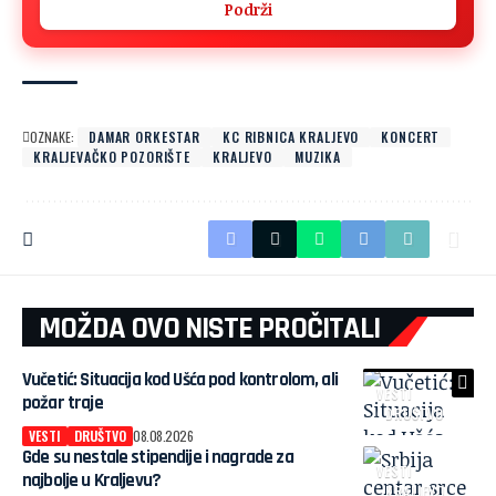
Podrži
OZNAKE:
DAMAR ORKESTAR
KC RIBNICA KRALJEVO
KONCERT
KRALJEVAČKO POZORIŠTE
KRALJEVO
MUZIKA
MOŽDA OVO NISTE PROČITALI
Vučetić: Situacija kod Ušća pod kontrolom, ali
VESTI
požar traje
DRUŠTVO
VESTI
DRUŠTVO
08.08.2026
Gde su nestale stipendije i nagrade za
VESTI
najbolje u Kraljevu?
KRALJEVO