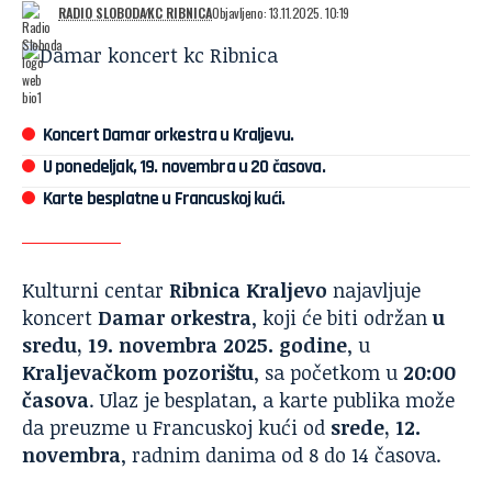
RADIO SLOBODA
KC RIBNICA
Objavljeno: 13.11.2025. 10:19
Koncert Damar orkestra u Kraljevu.
U ponedeljak, 19. novembra u 20 časova.
Karte besplatne u Francuskoj kući.
Kulturni centar
Ribnica Kraljevo
najavljuje
koncert
Damar orkestra
, koji će biti održan
u
sredu, 19. novembra 2025. godine
, u
Kraljevačkom pozorištu
, sa početkom u
20:00
časova
. Ulaz je besplatan, a karte publika može
da preuzme u Francuskoj kući od
srede, 12.
novembra
, radnim danima od 8 do 14 časova.