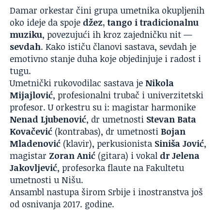
Damar orkestar čini grupa umetnika okupljenih
oko ideje da spoje
džez, tango i tradicionalnu
muziku
, povezujući ih kroz zajedničku nit —
sevdah
. Kako ističu članovi sastava, sevdah je
emotivno stanje duha koje objedinjuje i radost i
tugu.
Umetnički rukovodilac sastava je
Nikola
Mijajlović
, profesionalni trubač i univerzitetski
profesor. U orkestru su i: magistar harmonike
Nenad Ljubenović
, dr umetnosti
Stevan Bata
Kovačević
(kontrabas), dr umetnosti
Bojan
Mladenović
(klavir), perkusionista
Siniša Jović
,
magistar
Zoran Anić
(gitara) i vokal
dr Jelena
Jakovljević
, profesorka flaute na Fakultetu
umetnosti u Nišu.
Ansambl nastupa širom Srbije i inostranstva još
od osnivanja 2017. godine.