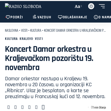
Aa
PODRŽI
VAZDUH
OGLAŠAVANJE
O NAM
NASLOVNA
•
VESTI
•
KULTURA
•
KONCERT DAMAR ORKESTRA U KRALJEVAČKOM POZORIŠTU 19. NOVEMBRA
KULTURA
KRALJEVO
VESTI
Koncert Damar orkestra u
Kraljevačkom pozorištu 19.
novembra
Damar orkestar nastupa u Kraljevu 19.
novembra u 20 časova, u organizaciji KC
„Ribnica“. Ulaz je besplatan, a karte se
preuzimaju u Francuskoj kući od 12. novembra.
1 min čitanja