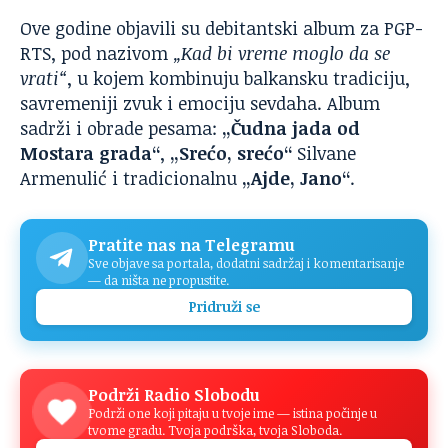
Ove godine objavili su debitantski album za PGP-
RTS, pod nazivom
„Kad bi vreme moglo da se
vrati“
, u kojem kombinuju balkansku tradiciju,
savremeniji zvuk i emociju sevdaha. Album
sadrži i obrade pesama:
„Čudna jada od
Mostara grada“
,
„Srećo, srećo“
Silvane
Armenulić i tradicionalnu
„Ajde, Jano“
.
Pratite nas na Telegramu
Sve objave sa portala, dodatni sadržaj i komentarisanje
— da ništa ne propustite.
Pridruži se
Podrži Radio Slobodu
Podrži one koji pitaju u tvoje ime — istina počinje u
tvome gradu. Tvoja podrška, tvoja Sloboda.