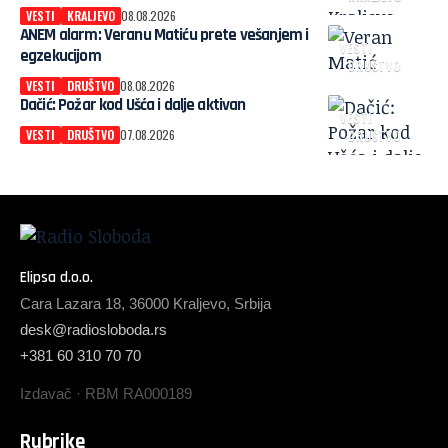
VESTI
KRALJEVO
08.08.2026
ANEM alarm: Veranu Matiću prete vešanjem i
VESTI
egzekucijom
DRUŠTVO
VESTI
DRUŠTVO
08.08.2026
Dačić: Požar kod Ušća i dalje aktivan
VESTI
VESTI
DRUŠTVO
07.08.2026
DRUŠTVO
Elipsa d.o.o.
Cara Lazara 18, 36000 Kraljevo, Srbija
desk@radiosloboda.rs
+381 60 310 70 70
Izdavač · RBM RA000189
Rubrike