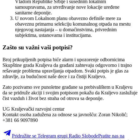
Vladom Republike Srbije i susednim lokalnim
samoupravama, za utvrđivanje nove lokacije uređene
sanitarne deponije.
U novom Lokalnom planu obavezno definiše mere za
obaveznu primarnu selekciju komunalnog otpada na mestu
njegovog nastajanja – u domaćinstvima, privrednim
subjektima, ustanovama i institucijama.
Zašto su važni vaši potpisi?
Broj prikupljenih potpisa biće alarm i upozorenje odbornicima
Skupštine grada Kraljeva da građani zahtevaju odgovorno i trajno
rešavanje problema upravljanja otpadom. Svaki potpis je glas za
zdravlje, za budućnost naše dece i za čistiji Kraljevo.
Zato pozivamo sve punoletne građane sa prebivalištem u Kraljevu
da se pridruže akciji i svojim potpisom pokažu da Kraljevo zaslužuje
čist vazduh i život bez straha od otrova sa deponije.
UG Kraljevački razvojni centar
Kontakt osoba zadužena za odnose sa javnošću: Zoran Nikolić;
+381 66 9097890
Pridružite se Telegram grupi Radio Slobode
Pratite nas na