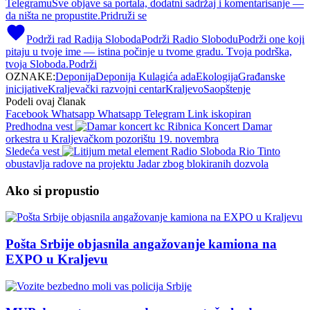
Telegramu
Sve objave sa portala, dodatni sadržaj i komentarisanje —
da ništa ne propustite.
Pridruži se
Podrži rad Radija Sloboda
Podrži Radio Slobodu
Podrži one koji
pitaju u tvoje ime — istina počinje u tvome gradu. Tvoja podrška,
tvoja Sloboda.
Podrži
OZNAKE:
Deponija
Deponija Kulagića ada
Ekologija
Građanske
inicijative
Kraljevački razvojni centar
Kraljevo
Saopštenje
Podeli ovaj članak
Facebook
Whatsapp
Whatsapp
Telegram
Link iskopiran
Predhodna vest
Koncert Damar
orkestra u Kraljevačkom pozorištu 19. novembra
Sledeća vest
Rio Tinto
obustavlja radove na projektu Jadar zbog blokiranih dozvola
Ako si propustio
Pošta Srbije objasnila angažovanje kamiona na
EXPO u Kraljevu