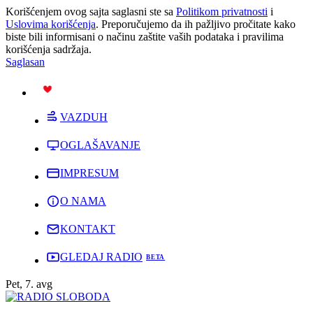
Korišćenjem ovog sajta saglasni ste sa
Politikom privatnosti
i
Uslovima korišćenja
. Preporučujemo da ih pažljivo pročitate kako
biste bili informisani o načinu zaštite vaših podataka i pravilima
korišćenja sadržaja.
Saglasan
PODRŽI
VAZDUH
OGLAŠAVANJE
IMPRESUM
O NAMA
KONTAKT
GLEDAJ RADIO
Pet, 7. avg