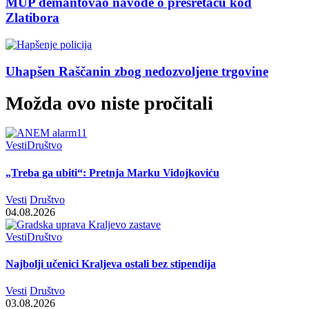
MUP demantovao navode o presretaču kod
Zlatibora
Uhapšen Raščanin zbog nedozvoljene trgovine
Možda ovo niste pročitali
Vesti
Društvo
„Treba ga ubiti“: Pretnja Marku Vidojkoviću
Vesti
Društvo
04.08.2026
Vesti
Društvo
Najbolji učenici Kraljeva ostali bez stipendija
Vesti
Društvo
03.08.2026