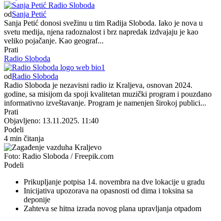
od
Sanja Petić
Sanja Petić donosi svežinu u tim Radija Sloboda. Iako je nova u
svetu medija, njena radoznalost i brz napredak izdvajaju je kao
veliko pojačanje. Kao geograf...
Prati
Radio Sloboda
od
Radio Sloboda
Radio Sloboda je nezavisni radio iz Kraljeva, osnovan 2024.
godine, sa misijom da spoji kvalitetan muzički program i pouzdano
informativno izveštavanje. Program je namenjen širokoj publici...
Prati
Objavljeno: 13.11.2025. 11:40
Podeli
4 min čitanja
Foto: Radio Sloboda / Freepik.com
Podeli
Prikupljanje potpisa 14. novembra na dve lokacije u gradu
Inicijativa upozorava na opasnosti od dima i toksina sa
deponije
Zahteva se hitna izrada novog plana upravljanja otpadom