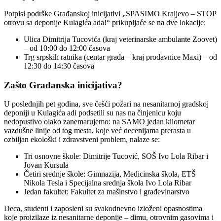
Potpisi podrške Građanskoj inicijativi „SPASIMO Kraljevo – STOP
otrovu sa deponije Kulagića ada!“ prikupljaće se na dve lokacije:
Ulica Dimitrija Tucovića (kraj veterinarske ambulante Zoovet)
– od 10:00 do 12:00 časova
Trg srpskih ratnika (centar grada – kraj prodavnice Maxi) – od
12:30 do 14:30 časova
Zašto Građanska inicijativa?
U poslednjih pet godina, sve češći požari na nesanitarnoj gradskoj
deponiji u Kulagića adi podsetili su nas na činjenicu koju
nedopustivo olako zanemarujemo: na SAMO jedan kilometar
vazdušne linije od tog mesta, koje već decenijama prerasta u
ozbiljan ekološki i zdravstveni problem, nalaze se:
Tri osnovne škole: Dimitrije Tucović, SOŠ Ivo Lola Ribar i
Jovan Kursula
Četiri srednje škole: Gimnazija, Medicinska škola, ETŠ
Nikola Tesla i Specijalna srednja škola Ivo Lola Ribar
Jedan fakultet: Fakultet za mašinstvo i građevinarstvo
Deca, studenti i zaposleni su svakodnevno izloženi opasnostima
koje proizilaze iz nesanitarne deponije – dimu, otrovnim gasovima i