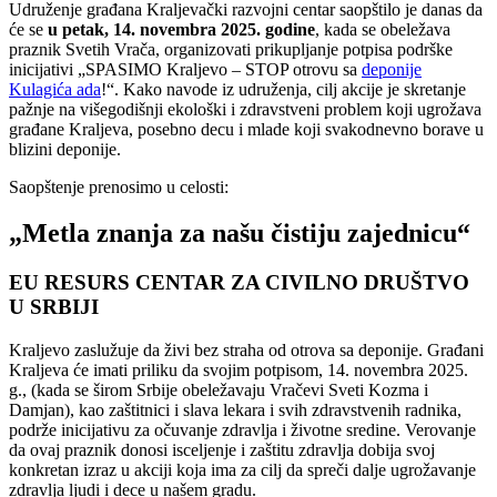
Udruženje građana Kraljevački razvojni centar saopštilo je danas da
će se
u petak, 14. novembra 2025. godine
, kada se obeležava
praznik Svetih Vrača, organizovati prikupljanje potpisa podrške
inicijativi „SPASIMO Kraljevo – STOP otrovu sa
deponije
Kulagića ada
!“. Kako navode iz udruženja, cilj akcije je skretanje
pažnje na višegodišnji ekološki i zdravstveni problem koji ugrožava
građane Kraljeva, posebno decu i mlade koji svakodnevno borave u
blizini deponije.
Saopštenje prenosimo u celosti:
„Metla znanja za našu čistiju zajednicu“
EU RESURS CENTAR ZA CIVILNO DRUŠTVO
U SRBIJI
Kraljevo zaslužuje da živi bez straha od otrova sa deponije. Građani
Kraljeva će imati priliku da svojim potpisom, 14. novembra 2025.
g., (kada se širom Srbije obeležavaju Vračevi Sveti Kozma i
Damjan), kao zaštitnici i slava lekara i svih zdravstvenih radnika,
podrže inicijativu za očuvanje zdravlja i životne sredine. Verovanje
da ovaj praznik donosi isceljenje i zaštitu zdravlja dobija svoj
konkretan izraz u akciji koja ima za cilj da spreči dalje ugrožavanje
zdravlja ljudi i dece u našem gradu.