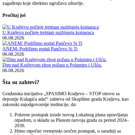
zagađenju koje direktno ugrožava zdravlje.
Pročitaj još
U Kraljevu počinje tretman suzbijanja komaraca
06.08.2026
ANEM: Podržimo portal Pančevo Si Ti
06.08.2026
Dim nad Kraljevom zbog požara u Polumiru i Ušću.
06.08.2026
Šta su zahtevi?
Građanska inicijativa „SPASIMO Kraljevo – STOP otrovu sa
deponije Kulagića ada!“ zahteva od Skupštine grada Kraljeva, kao
zakonski najodgovornije institucije, da:
Pokrene postupak izrade novog Lokalnog plana upravljanja
otpadom, u skladu sa Planom razvoja grada za period 2024–
2030.
Hitno otpočne vremenski oročen postupak, u saradnji sa