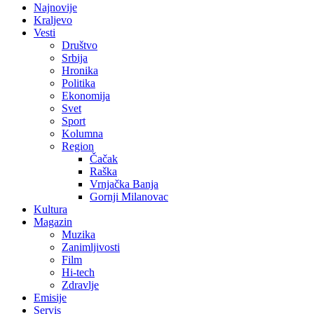
Najnovije
Kraljevo
Vesti
Društvo
Srbija
Hronika
Politika
Ekonomija
Svet
Sport
Kolumna
Region
Čačak
Raška
Vrnjačka Banja
Gornji Milanovac
Kultura
Magazin
Muzika
Zanimljivosti
Film
Hi-tech
Zdravlje
Emisije
Servis