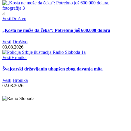
3
Vesti
Društvo
„Kosta ne može da čeka“: Potrebno još 600.000 dolara
Vesti
Društvo
03.08.2026
Vesti
Hronika
Švajcarski državljanin uhapšen zbog davanja mita
Vesti
Hronika
02.08.2026
Elipsa d.o.o.
Cara Lazara 18, 36000 Kraljevo, Srbija
desk@radiosloboda.rs