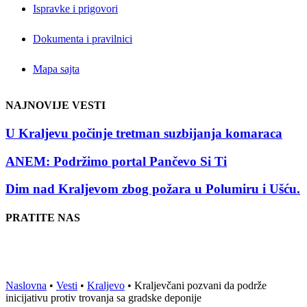
Ispravke i prigovori
Dokumenta i pravilnici
Mapa sajta
NAJNOVIJE VESTI
U Kraljevu počinje tretman suzbijanja komaraca
ANEM: Podržimo portal Pančevo Si Ti
Dim nad Kraljevom zbog požara u Polumiru i Ušću.
PRATITE NAS
Naslovna
•
Vesti
•
Kraljevo
•
Kraljevčani pozvani da podrže
inicijativu protiv trovanja sa gradske deponije