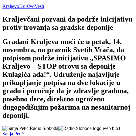
Kraljevo
Društvo
Vesti
Kraljevčani pozvani da podrže inicijativu
protiv trovanja sa gradske deponije
Građani Kraljeva moći će u petak, 14.
novembra, na praznik Svetih Vrača, da
potpisom podrže inicijativu „SPASIMO
Kraljevo – STOP otrovu sa deponije
Kulagića ada!“. Udruženje najavljuje
prikupljanje potpisa na dve lokacije u
gradu i poručuje da je zdravlje građana,
posebno dece, direktno ugroženo
dugogodišnjim požarima na nesanitarnoj
deponiji.
Sanja Petić