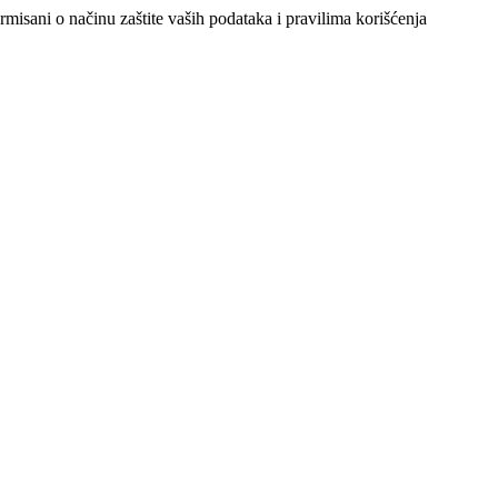
ormisani o načinu zaštite vaših podataka i pravilima korišćenja