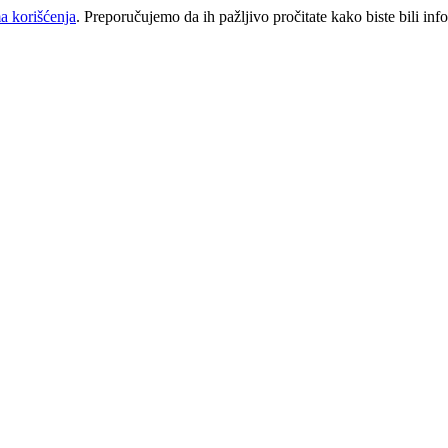
a korišćenja
. Preporučujemo da ih pažljivo pročitate kako biste bili inf