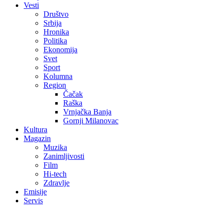
Vesti
Društvo
Srbija
Hronika
Politika
Ekonomija
Svet
Sport
Kolumna
Region
Čačak
Raška
Vrnjačka Banja
Gornji Milanovac
Kultura
Magazin
Muzika
Zanimljivosti
Film
Hi-tech
Zdravlje
Emisije
Servis