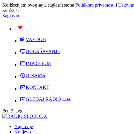
Korišćenjem ovog sajta saglasni ste sa
Politikom privatnosti
i
Uslovim
sadržaja.
Saglasan
PODRŽI
VAZDUH
OGLAŠAVANJE
IMPRESUM
O NAMA
KONTAKT
GLEDAJ RADIO
Pet, 7. avg
Najnovije
Kraljevo