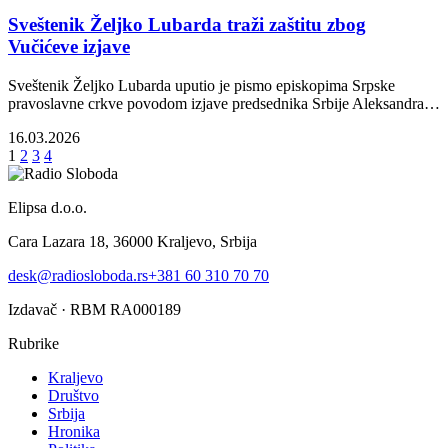
Sveštenik Željko Lubarda traži zaštitu zbog
Vučićeve izjave
Sveštenik Željko Lubarda uputio je pismo episkopima Srpske
pravoslavne crkve povodom izjave predsednika Srbije Aleksandra…
16.03.2026
1
2
3
4
Elipsa d.o.o.
Cara Lazara 18, 36000 Kraljevo, Srbija
desk@radiosloboda.rs
+381 60 310 70 70
Izdavač · RBM RA000189
Rubrike
Kraljevo
Društvo
Srbija
Hronika