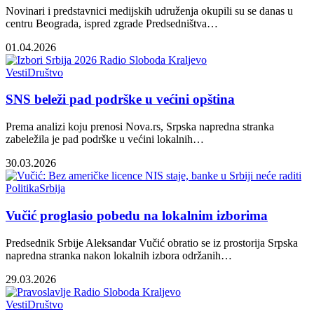
Novinari i predstavnici medijskih udruženja okupili su se danas u
centru Beograda, ispred zgrade Predsedništva…
01.04.2026
Vesti
Društvo
SNS beleži pad podrške u većini opština
Prema analizi koju prenosi Nova.rs, Srpska napredna stranka
zabeležila je pad podrške u većini lokalnih…
30.03.2026
Politika
Srbija
Vučić proglasio pobedu na lokalnim izborima
Predsednik Srbije Aleksandar Vučić obratio se iz prostorija Srpska
napredna stranka nakon lokalnih izbora održanih…
29.03.2026
Vesti
Društvo