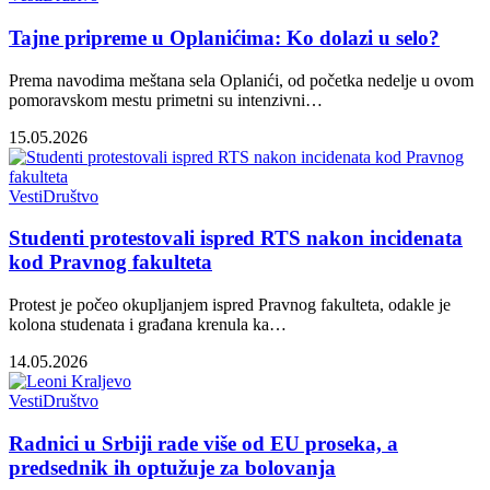
Tajne pripreme u Oplanićima: Ko dolazi u selo?
Prema navodima meštana sela Oplanići, od početka nedelje u ovom
pomoravskom mestu primetni su intenzivni…
15.05.2026
Vesti
Društvo
Studenti protestovali ispred RTS nakon incidenata
kod Pravnog fakulteta
Protest je počeo okupljanjem ispred Pravnog fakulteta, odakle je
kolona studenata i građana krenula ka…
14.05.2026
Vesti
Društvo
Radnici u Srbiji rade više od EU proseka, a
predsednik ih optužuje za bolovanja