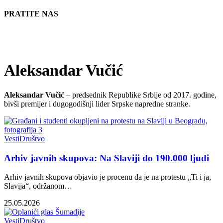
PRATITE NAS
Aleksandar Vučić
Aleksandar Vučić
– predsednik Republike Srbije od 2017. godine,
bivši premijer i dugogodišnji lider Srpske napredne stranke.
Vesti
Društvo
Arhiv javnih skupova: Na Slaviji do 190.000 ljudi
Arhiv javnih skupova objavio je procenu da je na protestu „Ti i ja,
Slavija“, održanom…
25.05.2026
Vesti
Društvo