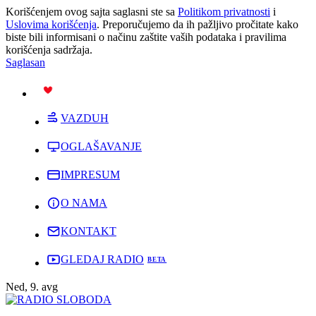
Korišćenjem ovog sajta saglasni ste sa
Politikom privatnosti
i
Uslovima korišćenja
. Preporučujemo da ih pažljivo pročitate kako
biste bili informisani o načinu zaštite vaših podataka i pravilima
korišćenja sadržaja.
Saglasan
PODRŽI
VAZDUH
OGLAŠAVANJE
IMPRESUM
O NAMA
KONTAKT
GLEDAJ RADIO
Ned, 9. avg