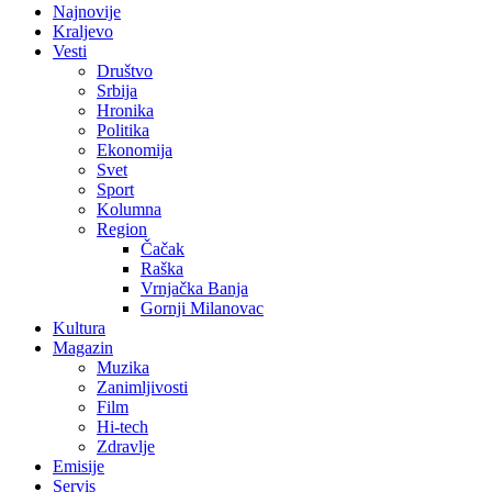
Najnovije
Kraljevo
Vesti
Društvo
Srbija
Hronika
Politika
Ekonomija
Svet
Sport
Kolumna
Region
Čačak
Raška
Vrnjačka Banja
Gornji Milanovac
Kultura
Magazin
Muzika
Zanimljivosti
Film
Hi-tech
Zdravlje
Emisije
Servis