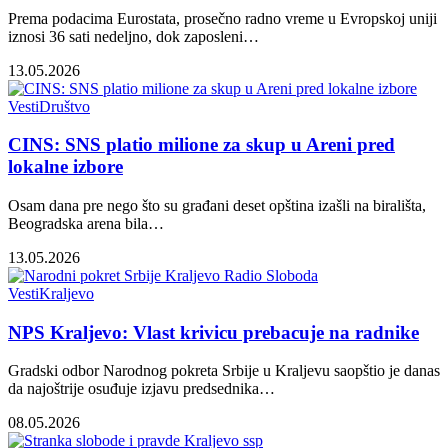
Prema podacima Eurostata, prosečno radno vreme u Evropskoj uniji
iznosi 36 sati nedeljno, dok zaposleni…
13.05.2026
Vesti
Društvo
CINS: SNS platio milione za skup u Areni pred
lokalne izbore
Osam dana pre nego što su građani deset opština izašli na birališta,
Beogradska arena bila…
13.05.2026
Vesti
Kraljevo
NPS Kraljevo: Vlast krivicu prebacuje na radnike
Gradski odbor Narodnog pokreta Srbije u Kraljevu saopštio je danas
da najoštrije osuđuje izjavu predsednika…
08.05.2026