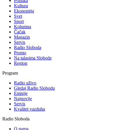
Politika
Kultura
Ekonomija
Svet
Sport
Kolumna
Čačak
Magazin
Servis
Radio Sloboda
Promo
Na talasima Slobode
Region
Program
Radio uživo
Gledaj Radio Slobodu
Emisije
Najnovije
Servis
Kvalitet vazduha
Radio Sloboda
O nama