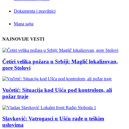
Dokumenta i pravilnici
Mapa sajta
NAJNOVIJE VESTI
Četiri velika požara u Srbiji: Maglič lokalizovan,
gore Stolovi
Vučetić: Situacija kod Ušća pod kontrolom, ali
požar traje
Slavković: Vatrogasci u Ušću rade u teškim
uslovima