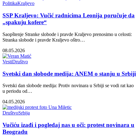
Politika
Kraljevo
SSP Kraljevo: Vučić radnicima Leonija poručuje da
„spakuju kofere“
Saopštenje Stranke slobode i pravde Kraljevo prenosimo u celosti:
Stranka slobode i pravde Kraljevo oštro…
08.05.2026
Vesti
Društvo
Svetski dan slobode medija: ANEM o stanju u Srbiji
Svetski dan slobode medija: Protiv novinara u Srbiji se vodi rat kao
u periodu od…
04.05.2026
Društvo
Srbija
Vučiću izađi i pogledaj nas u oči: protest novinara u
Beogradu