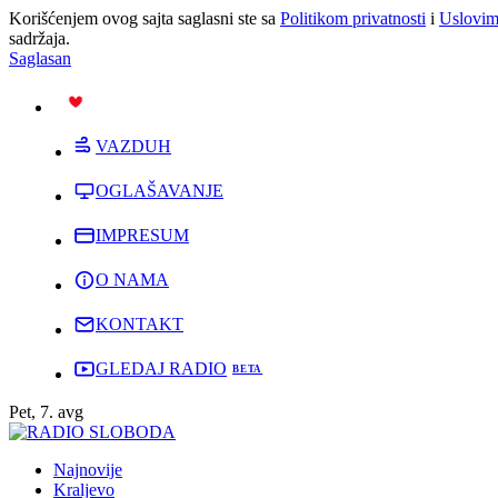
Korišćenjem ovog sajta saglasni ste sa
Politikom privatnosti
i
Uslovim
sadržaja.
Saglasan
PODRŽI
VAZDUH
OGLAŠAVANJE
IMPRESUM
O NAMA
KONTAKT
GLEDAJ RADIO
Pet, 7. avg
Najnovije
Kraljevo