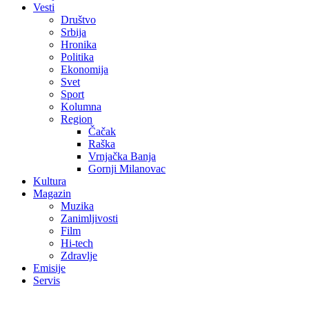
Vesti
Društvo
Srbija
Hronika
Politika
Ekonomija
Svet
Sport
Kolumna
Region
Čačak
Raška
Vrnjačka Banja
Gornji Milanovac
Kultura
Magazin
Muzika
Zanimljivosti
Film
Hi-tech
Zdravlje
Emisije
Servis