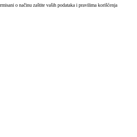
ormisani o načinu zaštite vaših podataka i pravilima korišćenja