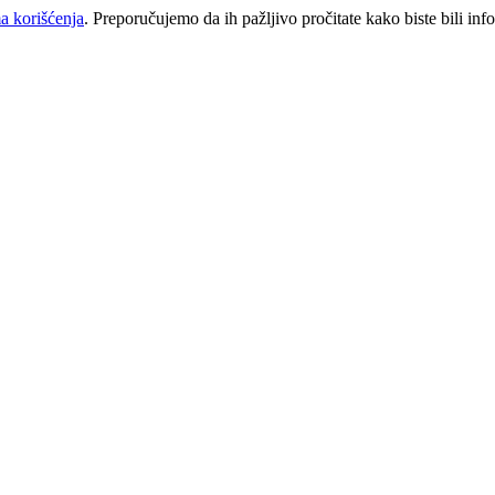
a korišćenja
. Preporučujemo da ih pažljivo pročitate kako biste bili inf