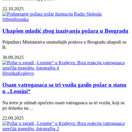
22.10.2025
Srbija
Hronika
Uhapšen mladić zbog izazivanja požara u Beogradu
Pripadnici Ministarstva unutrašnjih poslova u Beogradu uhapsili su
B.
30.09.2025
Hronika
Kraljevo
Osam vatrogasaca sa tri vozila gasilo požar u stanu
u „Lesnini“
Na teren je odmah upućeno osam vatrogasaca sa tri vozila, koji su
po dolasku na…
22.09.2025