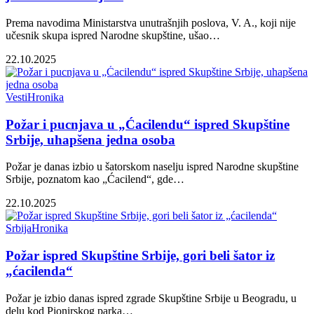
Prema navodima Ministarstva unutrašnjih poslova, V. A., koji nije
učesnik skupa ispred Narodne skupštine, ušao…
22.10.2025
Vesti
Hronika
Požar i pucnjava u „Ćacilendu“ ispred Skupštine
Srbije, uhapšena jedna osoba
Požar je danas izbio u šatorskom naselju ispred Narodne skupštine
Srbije, poznatom kao „Ćacilend“, gde…
22.10.2025
Srbija
Hronika
Požar ispred Skupštine Srbije, gori beli šator iz
„ćacilenda“
Požar je izbio danas ispred zgrade Skupštine Srbije u Beogradu, u
delu kod Pionirskog parka…