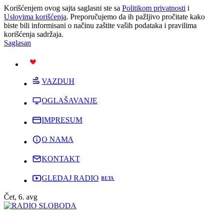
Korišćenjem ovog sajta saglasni ste sa
Politikom privatnosti
i
Uslovima korišćenja
. Preporučujemo da ih pažljivo pročitate kako
biste bili informisani o načinu zaštite vaših podataka i pravilima
korišćenja sadržaja.
Saglasan
PODRŽI
VAZDUH
OGLAŠAVANJE
IMPRESUM
O NAMA
KONTAKT
GLEDAJ RADIO
Čet, 6. avg