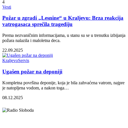
4
Vesti
Požar u zgradi „Lesnine“ u Kraljevu: Brza reakcija
vatrogasaca sprečila tragediju
Prema nezvaničnim informacijama, u stanu su se u trenutku izbijanja
požara nalazila i maloletna deca.
22.09.2025
Kraljevo
Servis
Ugašen požar na deponiji
Kompletna površina deponije, koja je bila zahvaćena vatrom, najpre
je natopljena vodom, a nakon toga…
08.12.2025
Elipsa d.o.o.