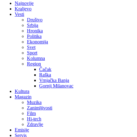
Najnovije
Kraljevo
Vesti
Društvo
Srbija
Hronika
Politika
Ekonomija
Svet
Sport
Kolumna
Region
Čačak
Raška
Vrnjačka Banja
Gornji Milanovac
Kultura
Magazin
Muzika
Zanimljivosti
Film
Hi-tech
Zdravlje
Emisije
Servis