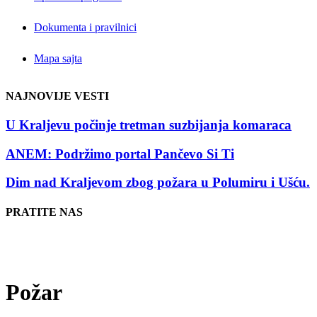
Dokumenta i pravilnici
Mapa sajta
NAJNOVIJE VESTI
U Kraljevu počinje tretman suzbijanja komaraca
ANEM: Podržimo portal Pančevo Si Ti
Dim nad Kraljevom zbog požara u Polumiru i Ušću.
PRATITE NAS
Požar