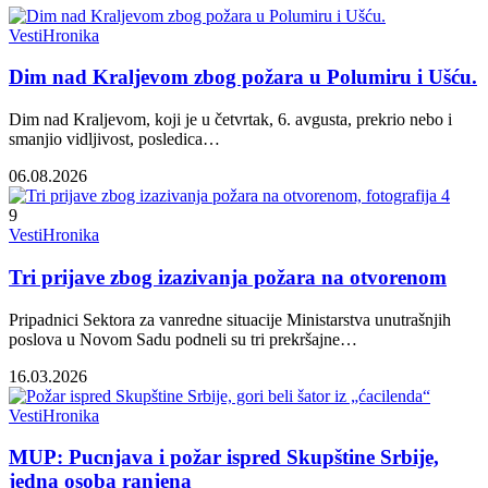
Vesti
Hronika
Dim nad Kraljevom zbog požara u Polumiru i Ušću.
Dim nad Kraljevom, koji je u četvrtak, 6. avgusta, prekrio nebo i
smanjio vidljivost, posledica…
06.08.2026
9
Vesti
Hronika
Tri prijave zbog izazivanja požara na otvorenom
Pripadnici Sektora za vanredne situacije Ministarstva unutrašnjih
poslova u Novom Sadu podneli su tri prekršajne…
16.03.2026
Vesti
Hronika
MUP: Pucnjava i požar ispred Skupštine Srbije,
jedna osoba ranjena