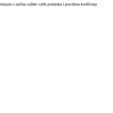
ormisani o načinu zaštite vaših podataka i pravilima korišćenja