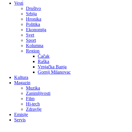
Vesti
Društvo
Srbija
Hronika
Politika
Ekonomija
Svet
Sport
Kolumna
Region
Čačak
Raška
Vrnjačka Banja
Gornji Milanovac
Kultura
Magazin
Muzika
Zanimljivosti
Film
Hi-tech
Zdravlje
Emisije
Servis