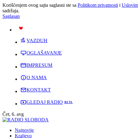
Korišćenjem ovog sajta saglasni ste sa
Politikom privatnosti
i
Uslovim
sadržaja.
Saglasan
PODRŽI
VAZDUH
OGLAŠAVANJE
IMPRESUM
O NAMA
KONTAKT
GLEDAJ RADIO
Čet, 6. avg
Najnovije
Kraljevo