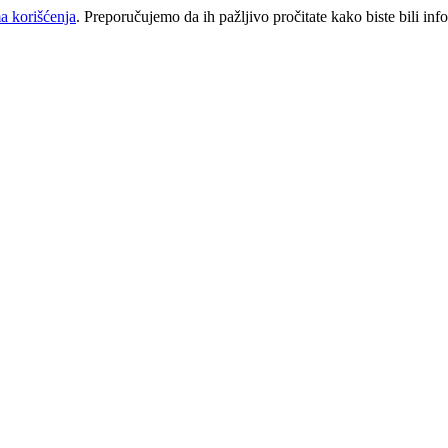
a korišćenja
. Preporučujemo da ih pažljivo pročitate kako biste bili inf