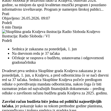
Radio Sloboda je nezavisni radio iz Kraljeva, osnovan 2024.
godine, sa misijom da spoji kvalitetan muzički program i pouzdano
informativno izveštavanje. Program je namenjen širokoj publici...
Prati
Objavljeno: 26.05.2026. 09:07
Podeli
6 min čitanja
Ilustracija: Radio Sloboda / VI
Podeli
Sednica je zakazana za ponedeljak, 1. jun
Na dnevnom redu je 37 tačaka
Očekuje se rasprava o budžetu, ustanovama i odgovornosti
gradonačelnika
Dvadeset prva sednica Skupštine grada Kraljeva zakazana je za
ponedeljak, 1. jun, u Kraljevu, a pred odbornicima će se naći dnevni
red sa 37 tačaka. Sednica Skupštine Kraljeva počeće predlogom
odluke o potvrđivanju mandata odbornicima, nakon čega će biti
razmatran jedan od najvažnijih finansijskih dokumenata – predlog
odluke o završnom računu budžeta grada Kraljeva za 2025. godinu.
Završni račun budžeta biće jedna od politički najosetljivijih
tačaka
, jer pokazuje kako su tokom prethodne godine planirana,
raspoređivana i trošena sredstva iz gradske kase.