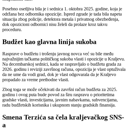
Posebno osetljiva bila je i sednica 1. oktobra 2025. godine, koja je
održana bez odbornika opozicije. Ispred zgrade je tada bila napeta
situacija zbog policije, detektora metala i privatnog obezbeđenja,
dok opozicioni odbornici nisu želeli da prolaze kroz takvu
proceduru.
Budžet kao glavna linija sukoba
Rasprave o budžetu i trošenju javnog novca već su bile među
najvažnijim tačkama političkog sukoba vlasti i opozicije u Kraljevu.
Na decembarskoj sednici, kada se raspravljalo o budžetu grada za
2026. godinu i reviziji završnog računa, opozicija je vlast optuživala
da ne ume da vodi grad, dok je vlast odgovarala da je Kraljevo
propadalo za vreme prethodne vlasti.
Zbog toga se može očekivati da završni račun budžeta za 2025.
godinu i ovog puta bude povod za širu raspravu o prioritetima
gradske vlasti, investicijama, javnim nabavkama, subvencijama,
radu budžetskih korisnika i ukupnom stanju gradskih finansija.
Smena Terzića sa čela kraljevačkog SNS-
a