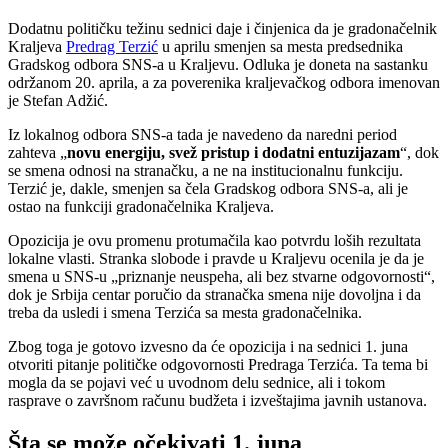
Dodatnu političku težinu sednici daje i činjenica da je gradonačelnik
Kraljeva
Predrag Terzić
u aprilu smenjen sa mesta predsednika
Gradskog odbora SNS-a u Kraljevu. Odluka je doneta na sastanku
održanom 20. aprila, a za poverenika kraljevačkog odbora imenovan
je Stefan Adžić.
Iz lokalnog odbora SNS-a tada je navedeno da naredni period
zahteva „
novu energiju, svež pristup i dodatni entuzijazam
“, dok
se smena odnosi na stranačku, a ne na institucionalnu funkciju.
Terzić je, dakle, smenjen sa čela Gradskog odbora SNS-a, ali je
ostao na funkciji gradonačelnika Kraljeva.
Opozicija je ovu promenu protumačila kao potvrdu loših rezultata
lokalne vlasti. Stranka slobode i pravde u Kraljevu ocenila je da je
smena u SNS-u „priznanje neuspeha, ali bez stvarne odgovornosti“,
dok je Srbija centar poručio da stranačka smena nije dovoljna i da
treba da usledi i smena Terzića sa mesta gradonačelnika.
Zbog toga je gotovo izvesno da će opozicija i na sednici 1. juna
otvoriti pitanje političke odgovornosti Predraga Terzića. Ta tema bi
mogla da se pojavi već u uvodnom delu sednice, ali i tokom
rasprave o završnom računu budžeta i izveštajima javnih ustanova.
Šta se može očekivati 1. juna