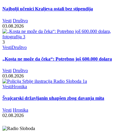
Najbolji učenici Kraljeva ostali bez stipendija
Vesti
Društvo
03.08.2026
3
Vesti
Društvo
„Kosta ne može da čeka“: Potrebno još 600.000 dolara
Vesti
Društvo
03.08.2026
Vesti
Hronika
Švajcarski državljanin uhapšen zbog davanja mita
Vesti
Hronika
02.08.2026