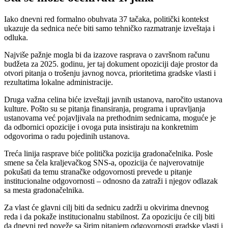
Iako dnevni red formalno obuhvata 37 tačaka, politički kontekst
ukazuje da sednica neće biti samo tehničko razmatranje izveštaja i
odluka.
Najviše pažnje mogla bi da izazove rasprava o završnom računu
budžeta za 2025. godinu, jer taj dokument opoziciji daje prostor da
otvori pitanja o trošenju javnog novca, prioritetima gradske vlasti i
rezultatima lokalne administracije.
Druga važna celina biće izveštaji javnih ustanova, naročito ustanova
kulture. Pošto su se pitanja finansiranja, programa i upravljanja
ustanovama već pojavljivala na prethodnim sednicama, moguće je
da odbornici opozicije i ovoga puta insistiraju na konkretnim
odgovorima o radu pojedinih ustanova.
Treća linija rasprave biće politička pozicija gradonačelnika. Posle
smene sa čela kraljevačkog SNS-a, opozicija će najverovatnije
pokušati da temu stranačke odgovornosti prevede u pitanje
institucionalne odgovornosti – odnosno da zatraži i njegov odlazak
sa mesta gradonačelnika.
Za vlast će glavni cilj biti da sednicu zadrži u okvirima dnevnog
reda i da pokaže institucionalnu stabilnost. Za opoziciju će cilj biti
da dnevni red poveže sa širim pitanjem odgovornosti gradske vlasti i