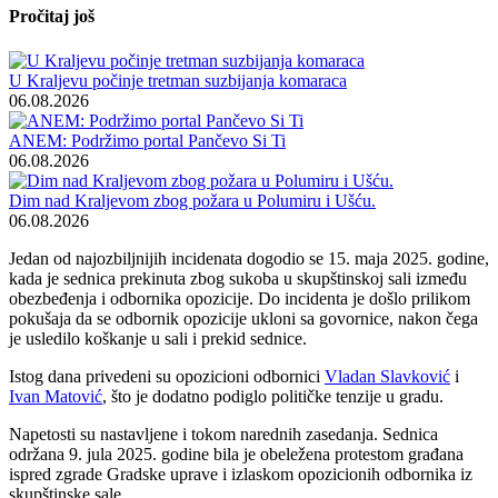
Pročitaj još
U Kraljevu počinje tretman suzbijanja komaraca
06.08.2026
ANEM: Podržimo portal Pančevo Si Ti
06.08.2026
Dim nad Kraljevom zbog požara u Polumiru i Ušću.
06.08.2026
Jedan od najozbiljnijih incidenata dogodio se 15. maja 2025. godine,
kada je sednica prekinuta zbog sukoba u skupštinskoj sali između
obezbeđenja i odbornika opozicije. Do incidenta je došlo prilikom
pokušaja da se odbornik opozicije ukloni sa govornice, nakon čega
je usledilo koškanje u sali i prekid sednice.
Istog dana privedeni su opozicioni odbornici
Vladan Slavković
i
Ivan Matović
, što je dodatno podiglo političke tenzije u gradu.
Napetosti su nastavljene i tokom narednih zasedanja. Sednica
održana 9. jula 2025. godine bila je obeležena protestom građana
ispred zgrade Gradske uprave i izlaskom opozicionih odbornika iz
skupštinske sale.