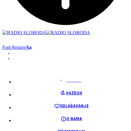
Font Resizer
Aa
PODRŽI
VAZDUH
OGLAŠAVANJE
O NAMA