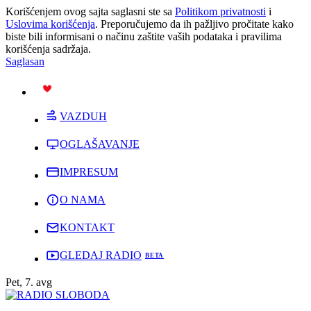
Korišćenjem ovog sajta saglasni ste sa
Politikom privatnosti
i
Uslovima korišćenja
. Preporučujemo da ih pažljivo pročitate kako
biste bili informisani o načinu zaštite vaših podataka i pravilima
korišćenja sadržaja.
Saglasan
PODRŽI
VAZDUH
OGLAŠAVANJE
IMPRESUM
O NAMA
KONTAKT
GLEDAJ RADIO
Pet, 7. avg