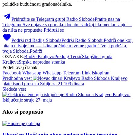
političke budućnosti gradonačelnika.
Pridružite se Telegram grupi Radio Slobode
Pratite nas na
Telegramu
Sve objave sa portala, dodatni sadržaj i komentarisanje —
da ništa ne propustite.
Pridruži se
Podrži rad Radija Sloboda
Podrži Radio Slobodu
Podrži one koji
pitaju u tvoje ime — istina počinje u tvome gradu. Tvoja podrška,
tvoja Sloboda.
Podrži
OZNAKE:
Budžet
Kraljevo
Predrag Terzić
Skupština grada
Kraljeva
Srpska napredna stranka
Podeli ovaj članak
Facebook
Whatsapp
Whatsapp
Telegram
Link iskopiran
Predhodna vest
Kraljevo
plate ispod proseka Srbije za 21.109 dinara
Sledeća vest
Kraljevo:
Isključenje struje 27. maja
Ako si propustio
Uhapšen Raščanin zbog nedozvoljene trgovine