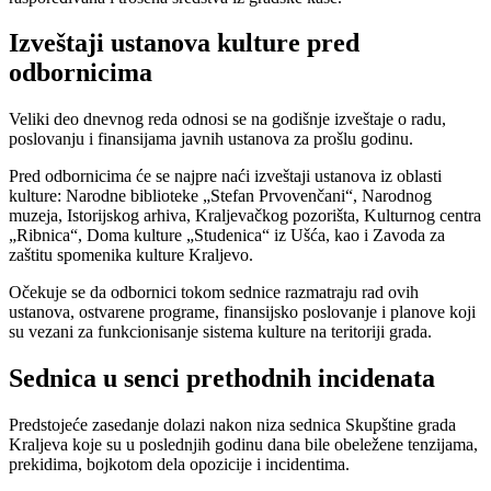
Izveštaji ustanova kulture pred
odbornicima
Veliki deo dnevnog reda odnosi se na godišnje izveštaje o radu,
poslovanju i finansijama javnih ustanova za prošlu godinu.
Pred odbornicima će se najpre naći izveštaji ustanova iz oblasti
kulture: Narodne biblioteke „Stefan Prvovenčani“, Narodnog
muzeja, Istorijskog arhiva, Kraljevačkog pozorišta, Kulturnog centra
„Ribnica“, Doma kulture „Studenica“ iz Ušća, kao i Zavoda za
zaštitu spomenika kulture Kraljevo.
Očekuje se da odbornici tokom sednice razmatraju rad ovih
ustanova, ostvarene programe, finansijsko poslovanje i planove koji
su vezani za funkcionisanje sistema kulture na teritoriji grada.
Sednica u senci prethodnih incidenata
Predstojeće zasedanje dolazi nakon niza sednica Skupštine grada
Kraljeva koje su u poslednjih godinu dana bile obeležene tenzijama,
prekidima, bojkotom dela opozicije i incidentima.