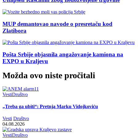
MUP demantovao navode o presretaču kod
Zlatibora
Pošta Srbije objasnila angažovanje kamiona na
EXPO u Kraljevu
Možda ovo niste pročitali
Vesti
Društvo
„Treba ga ubiti“: Pretnja Marku Vidojkoviću
Vesti
Društvo
04.08.2026
Vesti
Društvo