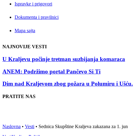
Ispravke i prigovori
Dokumenta i pravilnici
Mapa sajta
NAJNOVIJE VESTI
U Kraljevu počinje tretman suzbijanja komaraca
ANEM: Podržimo portal Pančevo Si Ti
Dim nad Kraljevom zbog požara u Polumiru i Ušću.
PRATITE NAS
Naslovna
•
Vesti
•
Sednica Skupštine Kraljeva zakazana za 1. jun