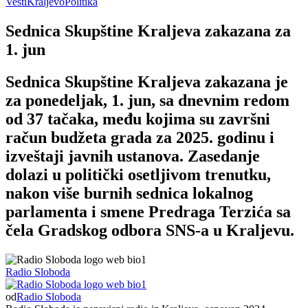
Vesti
Kraljevo
Politika
Sednica Skupštine Kraljeva zakazana za
1. jun
Sednica Skupštine Kraljeva zakazana je
za ponedeljak, 1. jun, sa dnevnim redom
od 37 tačaka, među kojima su završni
račun budžeta grada za 2025. godinu i
izveštaji javnih ustanova. Zasedanje
dolazi u politički osetljivom trenutku,
nakon više burnih sednica lokalnog
parlamenta i smene Predraga Terzića sa
čela Gradskog odbora SNS-a u Kraljevu.
Radio Sloboda
od
Radio Sloboda