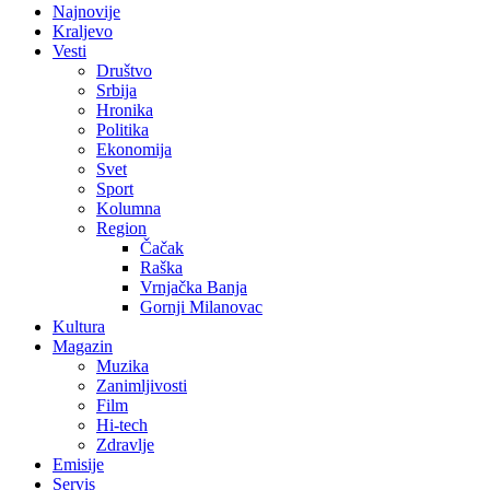
Najnovije
Kraljevo
Vesti
Društvo
Srbija
Hronika
Politika
Ekonomija
Svet
Sport
Kolumna
Region
Čačak
Raška
Vrnjačka Banja
Gornji Milanovac
Kultura
Magazin
Muzika
Zanimljivosti
Film
Hi-tech
Zdravlje
Emisije
Servis