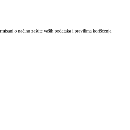
ormisani o načinu zaštite vaših podataka i pravilima korišćenja