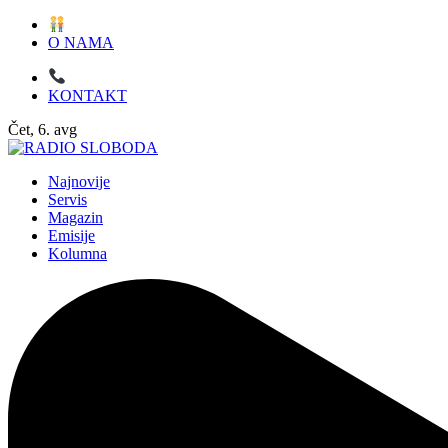
O NAMA
KONTAKT
Čet, 6. avg
Najnovije
Servis
Magazin
Emisije
Kolumna