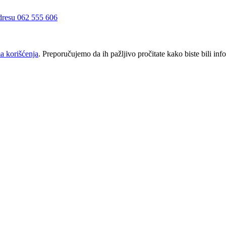
a korišćenja
. Preporučujemo da ih pažljivo pročitate kako biste bili inf